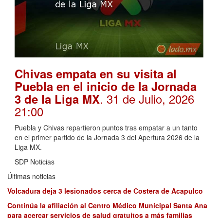
Chivas empata en su visita al
Puebla en el inicio de la Jornada
. 31 de Julio, 2026
3 de la Liga MX
21:00
Puebla y Chivas repartieron puntos tras empatar a un tanto
en el primer partido de la Jornada 3 del Apertura 2026 de la
Liga MX.
SDP Noticias
Últimas noticias
Volcadura deja 3 lesionados cerca de Costera de Acapulco
Continúa la afiliación al Centro Médico Municipal Santa Ana
para acercar servicios de salud gratuitos a más familias