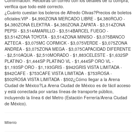
Confirmación: Recibirás un correo con los detalles de tu compra;
verifica que todo esté correcto.
¿Cuánto cuestan los boleros de Alfredo Olivas?Precios de boletos
oficiales:VIP - $4,990ZONA MERCADO LIBRE - $4,380ROJO -
$4,380ZONA ELEKTRA - $4,380ZONA ZAPATA - $3,514ZONA
PEPSI - $3,514AMARILLO - $3,514BARCEL FUEGO -
$3,514ZONA TOYOTA - $3,514ZONA MINISO - $3,075BANCO
AZTECA - $3,075MC CORMICK - $3,075VERDE - $3,075ZONA
ANDREA - $3,075ZONA MEGA - $3,075CAPACIDAD DIFERENTE
- $2,510AQUA - $2,510MORADO - $1,883CELESTE - $1,632SP
PLATINO - $1,444SP PLATINO VL - $1,444SP ORO VL -
$1,193SP ORO - $1,193GRIS - $942GRIS VISTA LIMITADA -
$942CAFE - $753CAFE VISTA LIMITADA - $753ROSA -
$502ROSA VISTA LIMITADA - $502¿Cómo llegar a la Arena
Ciudad de México?La Arena Ciudad de México es de fácil acceso
y está conectada por varias líneas de transporte público,
incluyendo la línea 6 del Metro (Estación Ferrería/Arena Ciudad
de México).
Milenio