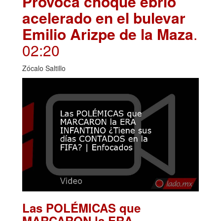
Provoca choque ebrio
acelerado en el bulevar
Emilio Arizpe de la Maza
.
02:20
Zócalo Saltillo
Las POLÉMICAS que
MARCARON la ERA