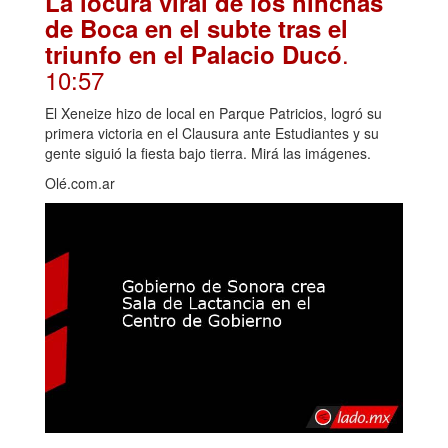
La locura viral de los hinchas
de Boca en el subte tras el
.
triunfo en el Palacio Ducó
10:57
El Xeneize hizo de local en Parque Patricios, logró su
primera victoria en el Clausura ante Estudiantes y su
gente siguió la fiesta bajo tierra. Mirá las imágenes.
Olé.com.ar