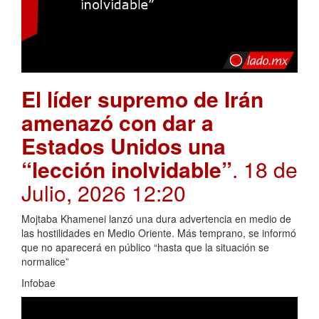
El líder supremo de Irán
amenazó con dar a
Estados Unidos una
“lección inolvidable”
. 18 de
Julio, 2026 12:20
Mojtaba Khamenei lanzó una dura advertencia en medio de
las hostilidades en Medio Oriente. Más temprano, se informó
que no aparecerá en público “hasta que la situación se
normalice”
Infobae