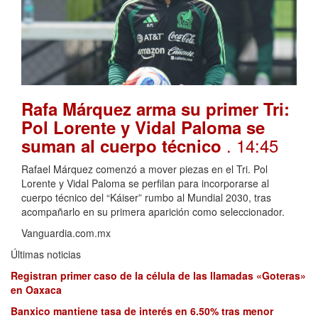
Rafa Márquez arma su primer Tri:
Pol Lorente y Vidal Paloma se
. 14:45
suman al cuerpo técnico
Rafael Márquez comenzó a mover piezas en el Tri. Pol
Lorente y Vidal Paloma se perfilan para incorporarse al
cuerpo técnico del “Káiser” rumbo al Mundial 2030, tras
acompañarlo en su primera aparición como seleccionador.
Vanguardia.com.mx
Últimas noticias
Registran primer caso de la célula de las llamadas «Goteras»
en Oaxaca
Banxico mantiene tasa de interés en 6.50% tras menor