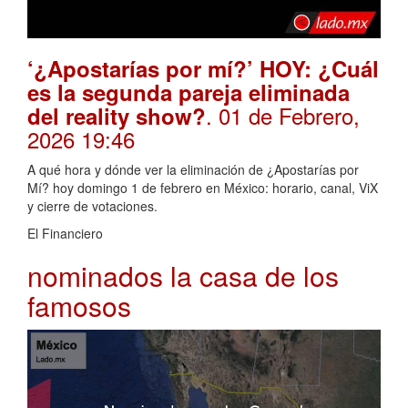
‘¿Apostarías por mí?’ HOY: ¿Cuál
es la segunda pareja eliminada
. 01 de Febrero,
del reality show?
2026 19:46
A qué hora y dónde ver la eliminación de ¿Apostarías por
Mí? hoy domingo 1 de febrero en México: horario, canal, ViX
y cierre de votaciones.
El Financiero
nominados la casa de los
famosos