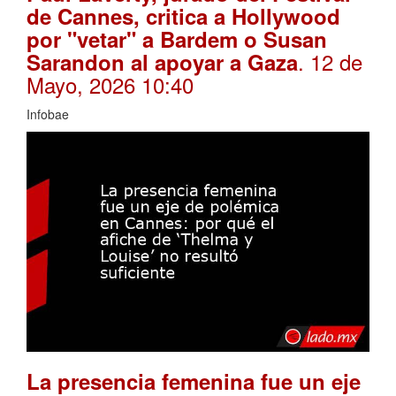
de Cannes, critica a Hollywood
por "vetar" a Bardem o Susan
. 12 de
Sarandon al apoyar a Gaza
Mayo, 2026 10:40
Infobae
La presencia femenina fue un eje