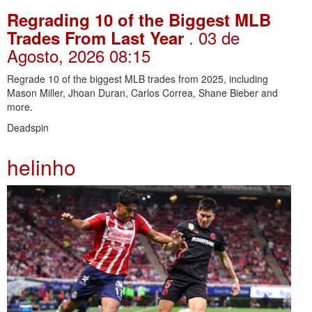
Regrading 10 of the Biggest MLB
. 03 de
Trades From Last Year
Agosto, 2026 08:15
Regrade 10 of the biggest MLB trades from 2025, including
Mason Miller, Jhoan Duran, Carlos Correa, Shane Bieber and
more.
Deadspin
helinho