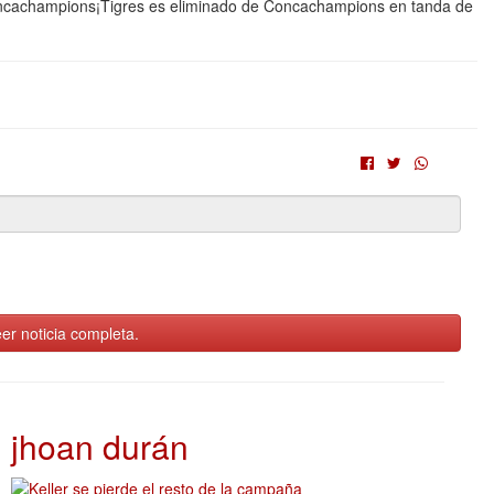
oncachampions¡Tigres es eliminado de Concachampions en tanda de
er noticia completa.
jhoan durán