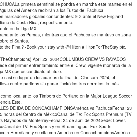
La primera semifinal se pondrá en marcha este martes en el
guilas del América recibirán a los Tuzos del Pachuca.
con marcadores globales contundentes: 9-2 ante el New England
diano de Costa Rica, respectivamente.
nto en la Liga MX.
 semana ante los Pumas, mientras que el Pachuca se mantuvo en zona
sobre el Santos.
 to the Final? -Book your stay with @Hilton #HiltonForTheStay pic.
@TheChampions) April 22, 2024COLUMBUS CREW VS RAYADOS
 del primer enfrentamiento entre el Crew, vigente monarca de la
 MX que es candidato al título.
ne casi su lugar en los cuartos de final del Clausura 2024, el
va cuatro partidos sin ganar, incluidas tres derrotas, la más
como local ante los Timbers de Portland en la Major League Soccer
rencia Este.
LES DE IDA DE CONCACHAMPIONSAmérica vs PachucaFecha: 23
:15 horas del Centro de MéxicoCanal de TV: Fox Sports Premium (TV
vs Rayados de MonterreyFecha: 24 de abril de 2024Sede: Lower.
coCanal de TV: Fox Sports y en Streaming por Fox Sports
ce a Herediano y se cita con América en ConcachampionsAmérica