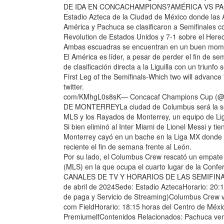
DE IDA EN CONCACHAMPIONS?AMÉRICA VS PACHUCA
Estadio Azteca de la Ciudad de México donde las Á
América y Pachuca se clasificaron a Semifinales 
Revolution de Estados Unidos y 7-1 sobre el Here
Ambas escuadras se encuentran en un buen mome
El América es líder, a pesar de perder el fin de
de clasificación directa a la Liguilla con un triunfo 
First Leg of the Semifinals-Which two will advance
twitter.
com/KMhgL0s8sK— Concacaf Champions Cup (
DE MONTERREYLa ciudad de Columbus será la sede
MLS y los Rayados de Monterrey, un equipo de Liga
Si bien eliminó al Inter Miami de Lionel Messi y tie
Monterrey cayó en un bache en la Liga MX donde lle
reciente el fin de semana frente al León.
Por su lado, el Columbus Crew rescató un empate 
(MLS) en la que ocupa el cuarto lugar de la Confe
CANALES DE TV Y HORARIOS DE LAS SEMIFINA
de abril de 2024Sede: Estadio AztecaHorario: 20
de paga y Servicio de Streaming)Columbus Crew 
com FieldHorario: 18:15 horas del Centro de Méxi
PremiumelfContenidos Relacionados: Pachuca ven