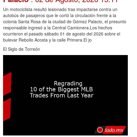
Un motociclista resultó lesionado tras impactarse contra un
autobús de pasajeros que le cortó la circulación frente a la
colonia Santa Rosa de la ciudad de Gómez Palacio, el presunto
responsable ingresó a la Central Camionera.Los hechos
ocurrieron el pasado sábado 01 de agosto del 2026 sobre el
bulevar Rebollo Acosta y la calle Primera.El jo
El Siglo de Torreón