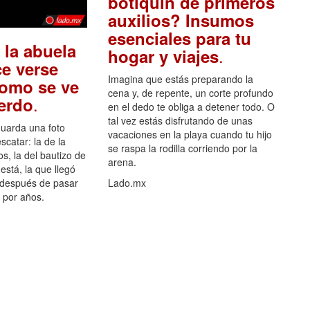
botiquín de primeros
auxilios? Insumos
esenciales para tu
 la abuela
.
hogar y viajes
e verse
Imagina que estás preparando la
como se ve
cena y, de repente, un corte profundo
.
uerdo
en el dedo te obliga a detener todo. O
tal vez estás disfrutando de unas
guarda una foto
vacaciones en la playa cuando tu hijo
scatar: la de la
se raspa la rodilla corriendo por la
s, la del bautizo de
arena.
está, la que llegó
 después de pasar
Lado.mx
por años.