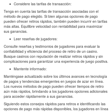
Considere las tarifas de transacción:
Tenga en cuenta las tarifas de transacción asociadas con el
método de pago elegido. Si bien algunas opciones de pago
pueden ofrecer retiros rápidos, también pueden incurrir en tarifas
más altas. Equilibre velocidad con rentabilidad para maximizar
sus ganancias.
Leer reseñas de jugadores:
Consulte reseñas y testimonios de jugadores para evaluar la
confiabilidad y eficiencia del proceso de retiro de un casino.
Busque casinos con reputación de realizar retiros rápidos y sin
complicaciones para garantizar una experiencia de juego positiva.
Mantente informado:
Manténgase actualizado sobre los últimos avances en tecnología
de pagos y tendencias emergentes en juegos de azar en línea.
Los nuevos métodos de pago pueden ofrecer tiempos de retiro
aún más rápidos, brindando a los jugadores opciones adicionales
para acceder rápidamente a sus ganancias.
Siguiendo estos consejos rápidos para retiros e identificando las
opciones de pago más rápidas disponibles, los jugadores en línea