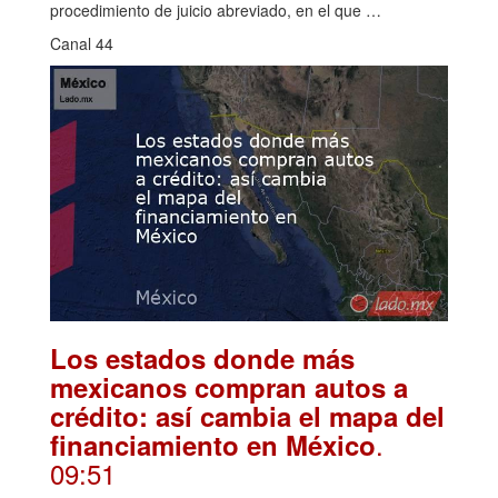
procedimiento de juicio abreviado, en el que …
Canal 44
Los estados donde más
mexicanos compran autos a
crédito: así cambia el mapa del
.
financiamiento en México
09:51