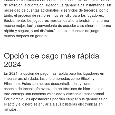
de retiro en la cuenta del jugador. La ganancia es instantánea; sin
necesidad de cuentas adicionales ni servicios de terceros, por lo
tanto, el proceso de retiro es muy sencillo para los jugadores.
Básicamente, los jugadores mexicanos ahora tendrán una forma
mucho mejor, fácil y conveniente de acceder a su dinero de forma
rápida y segura, y así disfrutarán de experiencias de juego
mucho mejores en general.
Opción de pago más rápida
2024
En 2024, la opción de pago más rápida para los jugadores en
línea serán, sin duda, las criptomonedas como Bitcoin y
Ethereum. Estos son activos descentralizados y tienen un
aspecto de tecnología avanzada en términos de blockchain que
trae consigo una inmensa velocidad y eficiencia transaccional.
Por ejemplo, los apostadores podrían canjear sus ganancias en
el acto y el dinero se enviaría a sus billeteras electrónicas en
minutos.