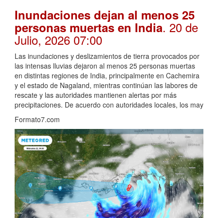
Inundaciones dejan al menos 25
. 20 de
personas muertas en India
Julio, 2026 07:00
Las inundaciones y deslizamientos de tierra provocados por
las intensas lluvias dejaron al menos 25 personas muertas
en distintas regiones de India, principalmente en Cachemira
y el estado de Nagaland, mientras continúan las labores de
rescate y las autoridades mantienen alertas por más
precipitaciones. De acuerdo con autoridades locales, los may
Formato7.com