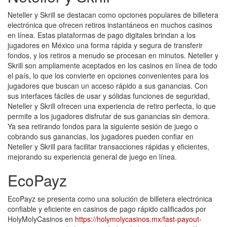
Neteller y Skrill se destacan como opciones populares de billetera
electrónica que ofrecen retiros instantáneos en muchos casinos
en línea. Estas plataformas de pago digitales brindan a los
jugadores en México una forma rápida y segura de transferir
fondos, y los retiros a menudo se procesan en minutos. Neteller y
Skrill son ampliamente aceptados en los casinos en línea de todo
el país, lo que los convierte en opciones convenientes para los
jugadores que buscan un acceso rápido a sus ganancias. Con
sus interfaces fáciles de usar y sólidas funciones de seguridad,
Neteller y Skrill ofrecen una experiencia de retiro perfecta, lo que
permite a los jugadores disfrutar de sus ganancias sin demora.
Ya sea retirando fondos para la siguiente sesión de juego o
cobrando sus ganancias, los jugadores pueden confiar en
Neteller y Skrill para facilitar transacciones rápidas y eficientes,
mejorando su experiencia general de juego en línea.
EcoPayz
EcoPayz se presenta como una solución de billetera electrónica
confiable y eficiente en casinos de pago rápido calificados por
HolyMolyCasinos en
https://holymolycasinos.mx/fast-payout-