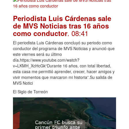
Periodista Luis Cárdenas sale
de MVS Noticias tras 16 años
. 08:41
como conductor
El periodista Luis Cárdenas concluyó su periodo como
conductor del programa de MVS Noticias y anunció que
este viernes será su último
día.https://www.youtube.com/watch?
v=LKMH_XcHcGk“Durante 16 años, con total libertad,
esta casa me permitió aprender, crecer, hacer amigos y
vivir momentos que marcaron mi historia”.Su salida de
MVS Notici
El Siglo de Torreón