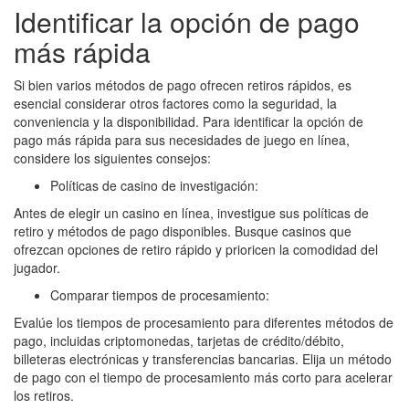
Identificar la opción de pago
más rápida
Si bien varios métodos de pago ofrecen retiros rápidos, es
esencial considerar otros factores como la seguridad, la
conveniencia y la disponibilidad. Para identificar la opción de
pago más rápida para sus necesidades de juego en línea,
considere los siguientes consejos:
Políticas de casino de investigación:
Antes de elegir un casino en línea, investigue sus políticas de
retiro y métodos de pago disponibles. Busque casinos que
ofrezcan opciones de retiro rápido y prioricen la comodidad del
jugador.
Comparar tiempos de procesamiento:
Evalúe los tiempos de procesamiento para diferentes métodos de
pago, incluidas criptomonedas, tarjetas de crédito/débito,
billeteras electrónicas y transferencias bancarias. Elija un método
de pago con el tiempo de procesamiento más corto para acelerar
los retiros.