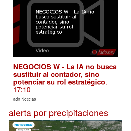
NEGOCIOS W - La IA no busca
sustituir al contador, sino
.
potenciar su rol estratégico
17:10
adn Noticias
alerta por precipitaciones