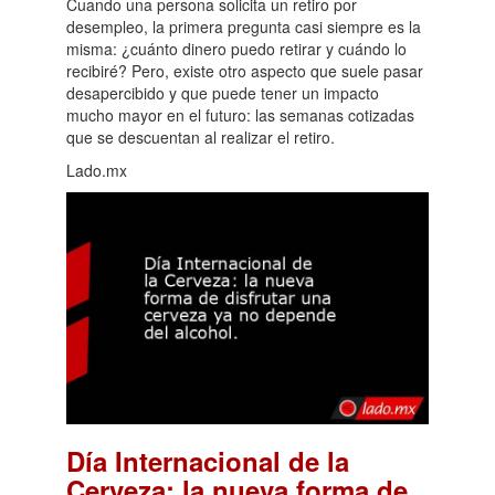
Cuando una persona solicita un retiro por
desempleo, la primera pregunta casi siempre es la
misma: ¿cuánto dinero puedo retirar y cuándo lo
recibiré? Pero, existe otro aspecto que suele pasar
desapercibido y que puede tener un impacto
mucho mayor en el futuro: las semanas cotizadas
que se descuentan al realizar el retiro.
Lado.mx
Día Internacional de la
Cerveza: la nueva forma de