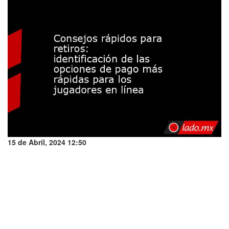
15 de Abril, 2024 12:50