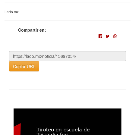
Lado.mx
Compartir en:
Copiar URL