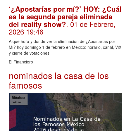
‘¿Apostarías por mí?’ HOY: ¿Cuál
es la segunda pareja eliminada
. 01 de Febrero,
del reality show?
2026 19:46
A qué hora y dónde ver la eliminación de ¿Apostarías por
Mí? hoy domingo 1 de febrero en México: horario, canal, ViX
y cierre de votaciones.
El Financiero
nominados la casa de los
famosos