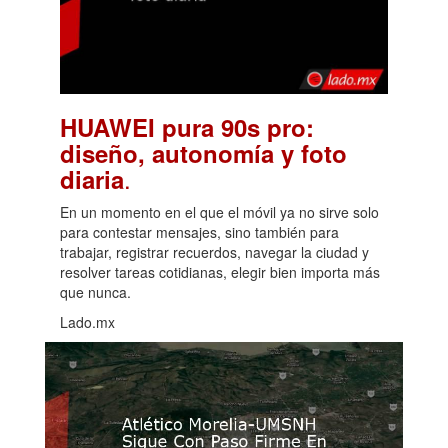
HUAWEI pura 90s pro:
diseño, autonomía y foto
.
diaria
En un momento en el que el móvil ya no sirve solo
para contestar mensajes, sino también para
trabajar, registrar recuerdos, navegar la ciudad y
resolver tareas cotidianas, elegir bien importa más
que nunca.
Lado.mx