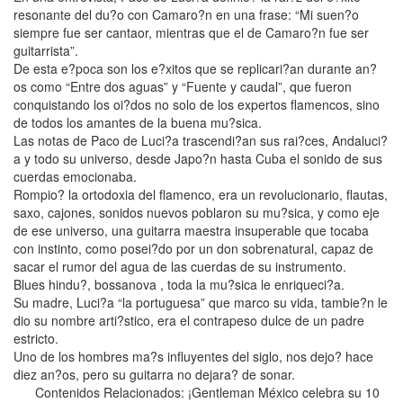
resonante del du?o con Camaro?n en una frase: “Mi suen?o
siempre fue ser cantaor, mientras que el de Camaro?n fue ser
guitarrista”.
De esta e?poca son los e?xitos que se replicari?an durante an?
os como “Entre dos aguas” y “Fuente y caudal”, que fueron
conquistando los oi?dos no solo de los expertos flamencos, sino
de todos los amantes de la buena mu?sica.
Las notas de Paco de Luci?a trascendi?an sus rai?ces, Andaluci?
a y todo su universo, desde Japo?n hasta Cuba el sonido de sus
cuerdas emocionaba.
Rompio? la ortodoxia del flamenco, era un revolucionario, flautas,
saxo, cajones, sonidos nuevos poblaron su mu?sica, y como eje
de ese universo, una guitarra maestra insuperable que tocaba
con instinto, como posei?do por un don sobrenatural, capaz de
sacar el rumor del agua de las cuerdas de su instrumento.
Blues hindu?, bossanova , toda la mu?sica le enriqueci?a.
Su madre, Luci?a “la portuguesa” que marco su vida, tambie?n le
dio su nombre arti?stico, era el contrapeso dulce de un padre
estricto.
Uno de los hombres ma?s influyentes del siglo, nos dejo? hace
diez an?os, pero su guitarra no dejara? de sonar.
Contenidos Relacionados: ¡Gentleman México celebra su 10