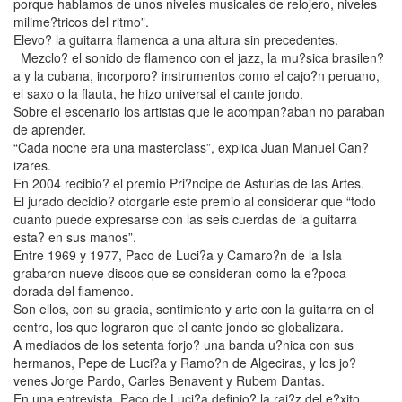
porque hablamos de unos niveles musicales de relojero, niveles
milime?tricos del ritmo”.
Elevo? la guitarra flamenca a una altura sin precedentes.
Mezclo? el sonido de flamenco con el jazz, la mu?sica brasilen?
a y la cubana, incorporo? instrumentos como el cajo?n peruano,
el saxo o la flauta, he hizo universal el cante jondo.
Sobre el escenario los artistas que le acompan?aban no paraban
de aprender.
“Cada noche era una masterclass”, explica Juan Manuel Can?
izares.
En 2004 recibio? el premio Pri?ncipe de Asturias de las Artes.
El jurado decidio? otorgarle este premio al considerar que “todo
cuanto puede expresarse con las seis cuerdas de la guitarra
esta? en sus manos”.
Entre 1969 y 1977, Paco de Luci?a y Camaro?n de la Isla
grabaron nueve discos que se consideran como la e?poca
dorada del flamenco.
Son ellos, con su gracia, sentimiento y arte con la guitarra en el
centro, los que lograron que el cante jondo se globalizara.
A mediados de los setenta forjo? una banda u?nica con sus
hermanos, Pepe de Luci?a y Ramo?n de Algeciras, y los jo?
venes Jorge Pardo, Carles Benavent y Rubem Dantas.
En una entrevista, Paco de Luci?a definio? la rai?z del e?xito