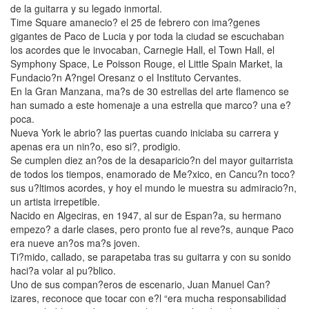
de la guitarra y su legado inmortal.
Time Square amanecio? el 25 de febrero con ima?genes
gigantes de Paco de Lucia y por toda la ciudad se escuchaban
los acordes que le invocaban, Carnegie Hall, el Town Hall, el
Symphony Space, Le Poisson Rouge, el Little Spain Market, la
Fundacio?n A?ngel Oresanz o el Instituto Cervantes.
En la Gran Manzana, ma?s de 30 estrellas del arte flamenco se
han sumado a este homenaje a una estrella que marco? una e?
poca.
Nueva York le abrio? las puertas cuando iniciaba su carrera y
apenas era un nin?o, eso si?, prodigio.
Se cumplen diez an?os de la desaparicio?n del mayor guitarrista
de todos los tiempos, enamorado de Me?xico, en Cancu?n toco?
sus u?ltimos acordes, y hoy el mundo le muestra su admiracio?n,
un artista irrepetible.
Nacido en Algeciras, en 1947, al sur de Espan?a, su hermano
empezo? a darle clases, pero pronto fue al reve?s, aunque Paco
era nueve an?os ma?s joven.
Ti?mido, callado, se parapetaba tras su guitarra y con su sonido
haci?a volar al pu?blico.
Uno de sus compan?eros de escenario, Juan Manuel Can?
izares, reconoce que tocar con e?l “era mucha responsabilidad