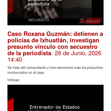
Caso Roxana Guzmán: detienen a
policías de Ixhuatlán, investigan
presunto vínculo con secuestro
. 26 de Junio, 2026
de la periodista
14:40
Se trata del comandante y tres elementos más los presuntos
involucrados en el caso
Infobae