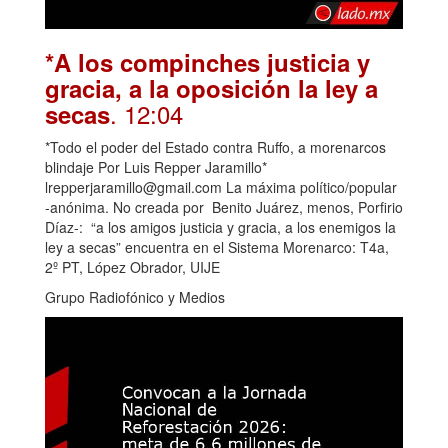
*A los compinches justicia y
gracia, a la oposición la ley a
. 12:04
secas
*Todo el poder del Estado contra Ruffo, a morenarcos
blindaje Por Luis Repper Jaramillo*
lrepperjaramillo@gmail.com La máxima político/popular
-anónima. No creada por Benito Juárez, menos, Porfirio
Díaz-: “a los amigos justicia y gracia, a los enemigos la
ley a secas” encuentra en el Sistema Morenarco: T4a,
2º PT, López Obrador, UIJE
Grupo Radiofónico y Medios