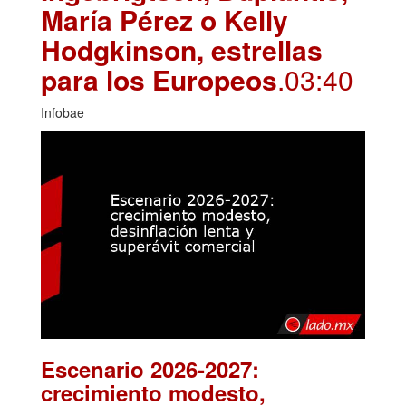
María Pérez o Kelly
Hodgkinson, estrellas
para los Europeos
.03:40
Infobae
Escenario 2026-2027:
crecimiento modesto,