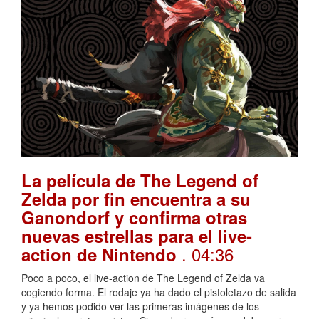
La película de The Legend of
Zelda por fin encuentra a su
Ganondorf y confirma otras
nuevas estrellas para el live-
. 04:36
action de Nintendo
Poco a poco, el live-action de The Legend of Zelda va
cogiendo forma. El rodaje ya ha dado el pistoletazo de salida
y ya hemos podido ver las primeras imágenes de los