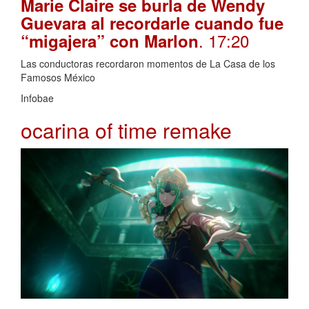
Marie Claire se burla de Wendy
Guevara al recordarle cuando fue
. 17:20
“migajera” con Marlon
Las conductoras recordaron momentos de La Casa de los
Famosos México
Infobae
ocarina of time remake