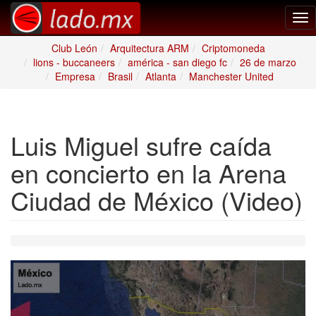
Tog
nav
Club León
Arquitectura ARM
Criptomoneda
lions - buccaneers
américa - san diego fc
26 de marzo
Empresa
Brasil
Atlanta
Manchester United
Luis Miguel sufre caída
en concierto en la Arena
Ciudad de México (Video)