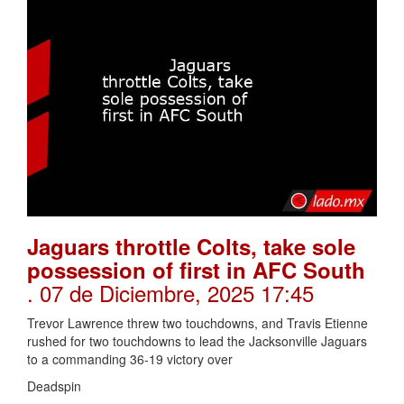
Jaguars throttle Colts, take sole
possession of first in AFC South
. 07 de Diciembre, 2025 17:45
Trevor Lawrence threw two touchdowns, and Travis Etienne
rushed for two touchdowns to lead the Jacksonville Jaguars
to a commanding 36-19 victory over
Deadspin