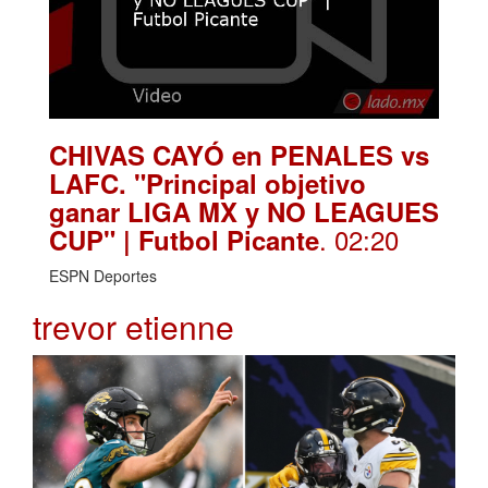
CHIVAS CAYÓ en PENALES vs
LAFC. "Principal objetivo
ganar LIGA MX y NO LEAGUES
. 02:20
CUP" | Futbol Picante
ESPN Deportes
trevor etienne