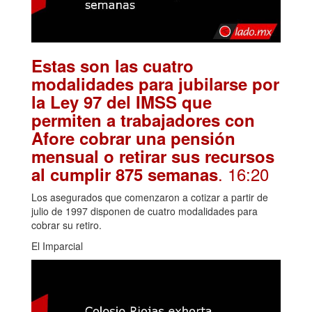
Estas son las cuatro
modalidades para jubilarse por
la Ley 97 del IMSS que
permiten a trabajadores con
Afore cobrar una pensión
mensual o retirar sus recursos
. 16:20
al cumplir 875 semanas
Los asegurados que comenzaron a cotizar a partir de
julio de 1997 disponen de cuatro modalidades para
cobrar su retiro.
El Imparcial