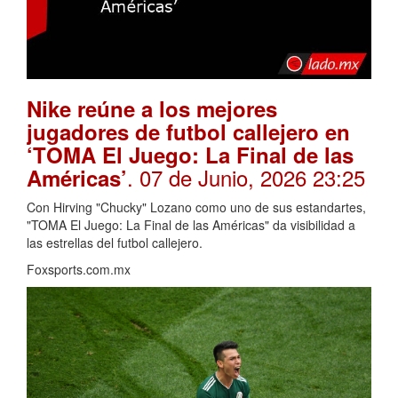
Nike reúne a los mejores
jugadores de futbol callejero en
‘TOMA El Juego: La Final de las
. 07 de Junio, 2026 23:25
Américas’
Con Hirving "Chucky" Lozano como uno de sus estandartes,
"TOMA El Juego: La Final de las Américas" da visibilidad a
las estrellas del futbol callejero.
Foxsports.com.mx