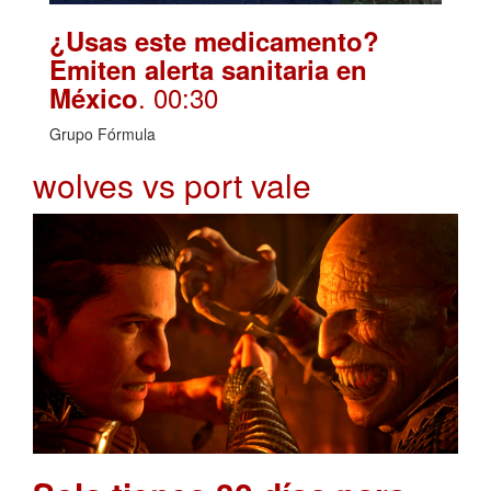
¿Usas este medicamento?
Emiten alerta sanitaria en
. 00:30
México
Grupo Fórmula
wolves vs port vale