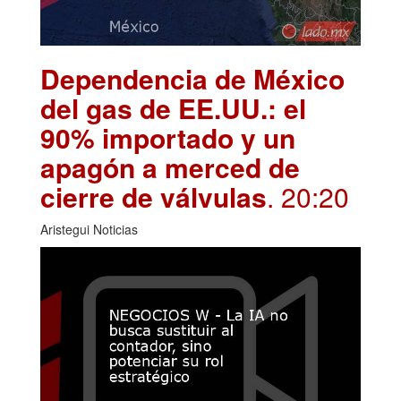
Dependencia de México
del gas de EE.UU.: el
90% importado y un
apagón a merced de
cierre de válvulas
. 20:20
Aristegui Noticias