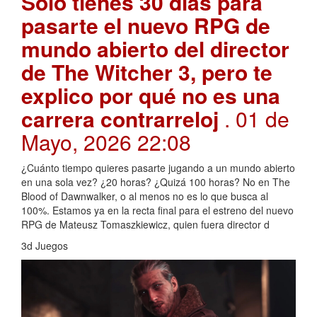
Solo tienes 30 días para
pasarte el nuevo RPG de
mundo abierto del director
de The Witcher 3, pero te
explico por qué no es una
carrera contrarreloj
. 01 de
Mayo, 2026 22:08
¿Cuánto tiempo quieres pasarte jugando a un mundo abierto
en una sola vez? ¿20 horas? ¿Quizá 100 horas? No en The
Blood of Dawnwalker, o al menos no es lo que busca al
100%. Estamos ya en la recta final para el estreno del nuevo
RPG de Mateusz Tomaszkiewicz, quien fuera director d
3d Juegos