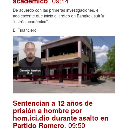
. 09:44
académico
De acuerdo con las primeras investigaciones, el
adolescente que inicio el tiroteo en Bangkok sufría
"estrés académico".
El Financiero
Sentencian a 12 años de
prisión a hombre por
hom.ici.dio durante asalto en
. 09:50
Partido Romero