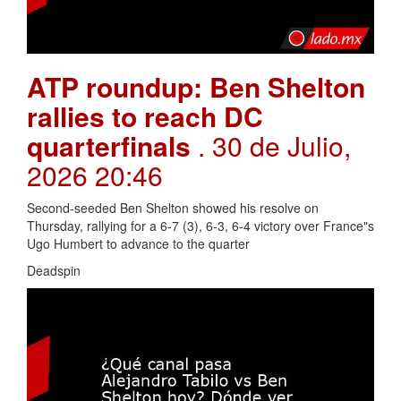
ATP roundup: Ben Shelton
rallies to reach DC
quarterfinals
. 30 de Julio,
2026 20:46
Second-seeded Ben Shelton showed his resolve on
Thursday, rallying for a 6-7 (3), 6-3, 6-4 victory over France"s
Ugo Humbert to advance to the quarter
Deadspin