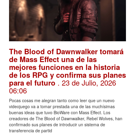
The Blood of Dawnwalker tomará
de Mass Effect una de las
mejores funciones en la historia
de los RPG y confirma sus planes
. 23 de Julio, 2026
para el futuro
06:06
Pocas cosas me alegran tanto como leer que un nuevo
videojuego va a tomar prestada una de las muchísimas
buenas ideas que tuvo BioWare con Mass Effect. Los
creadores de The Blood of Dawnwalker, Rebel Wolves, han
confirmado sus planes de introducir un sistema de
transferencia de partid