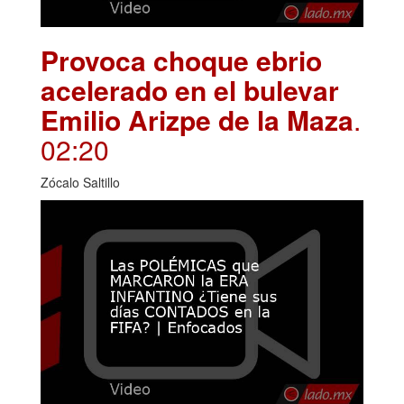
Provoca choque ebrio
acelerado en el bulevar
Emilio Arizpe de la Maza
.
02:20
Zócalo Saltillo