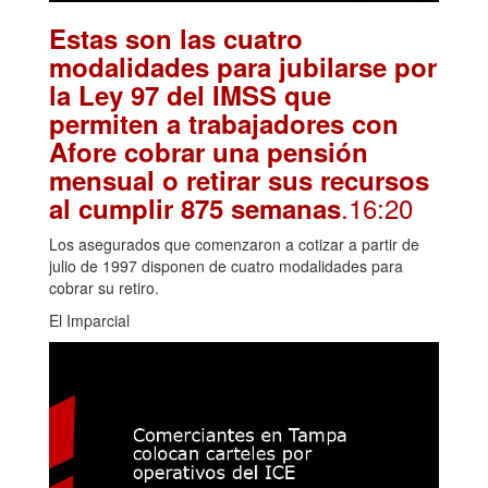
Estas son las cuatro
modalidades para jubilarse por
la Ley 97 del IMSS que
permiten a trabajadores con
Afore cobrar una pensión
mensual o retirar sus recursos
.16:20
al cumplir 875 semanas
Los asegurados que comenzaron a cotizar a partir de
julio de 1997 disponen de cuatro modalidades para
cobrar su retiro.
El Imparcial