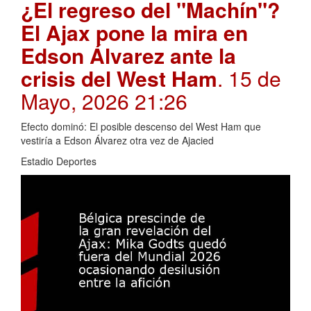
¿El regreso del "Machín"?
El Ajax pone la mira en
Edson Álvarez ante la
crisis del West Ham
. 15 de
Mayo, 2026 21:26
Efecto dominó: El posible descenso del West Ham que
vestiría a Edson Álvarez otra vez de Ajacied
Estadio Deportes