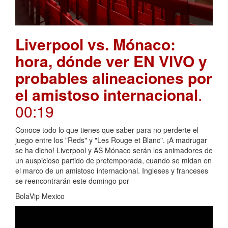
Liverpool vs. Mónaco:
hora, dónde ver EN VIVO y
probables alineaciones por
el amistoso internacional
.
00:19
Conoce todo lo que tienes que saber para no perderte el
juego entre los "Reds" y "Les Rouge et Blanc". ¡A madrugar
se ha dicho! Liverpool y AS Mónaco serán los animadores de
un auspicioso partido de pretemporada, cuando se midan en
el marco de un amistoso internacional. Ingleses y franceses
se reencontrarán este domingo por
BolaVip Mexico