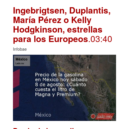
Ingebrigtsen, Duplantis,
María Pérez o Kelly
Hodgkinson, estrellas
para los Europeos
.03:40
Infobae