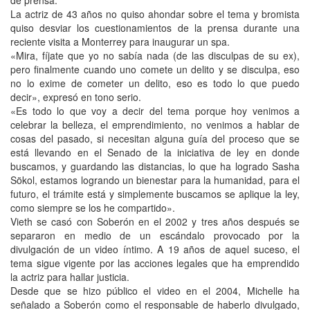
de prensa.
La actriz de 43 años no quiso ahondar sobre el tema y bromista
quiso desviar los cuestionamientos de la prensa durante una
reciente visita a Monterrey para inaugurar un spa.
«Mira, fíjate que yo no sabía nada (de las disculpas de su ex),
pero finalmente cuando uno comete un delito y se disculpa, eso
no lo exime de cometer un delito, eso es todo lo que puedo
decir», expresó en tono serio.
«Es todo lo que voy a decir del tema porque hoy venimos a
celebrar la belleza, el emprendimiento, no venimos a hablar de
cosas del pasado, si necesitan alguna guía del proceso que se
está llevando en el Senado de la iniciativa de ley en donde
buscamos, y guardando las distancias, lo que ha logrado Sasha
Sökol, estamos logrando un bienestar para la humanidad, para el
futuro, el trámite está y simplemente buscamos se aplique la ley,
como siempre se los he compartido».
Vieth se casó con Soberón en el 2002 y tres años después se
separaron en medio de un escándalo provocado por la
divulgación de un video íntimo. A 19 años de aquel suceso, el
tema sigue vigente por las acciones legales que ha emprendido
la actriz para hallar justicia.
Desde que se hizo público el video en el 2004, Michelle ha
señalado a Soberón como el responsable de haberlo divulgado,