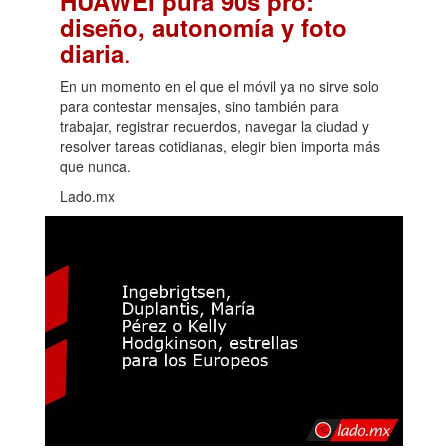
HUAWEI pura 90s pro:
diseño, autonomía y foto
.
diaria
En un momento en el que el móvil ya no sirve solo
para contestar mensajes, sino también para
trabajar, registrar recuerdos, navegar la ciudad y
resolver tareas cotidianas, elegir bien importa más
que nunca.
Lado.mx