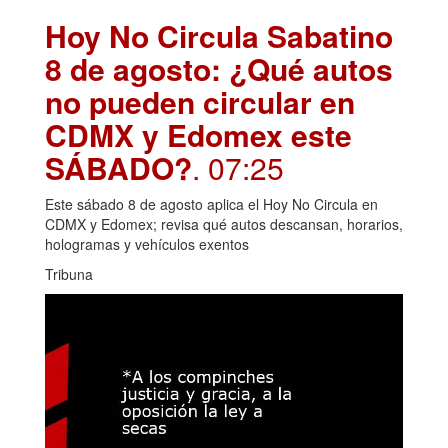
Hoy No Circula Sabatino
8 de agosto: ¿Qué autos
no pueden circular en
CDMX y Edomex este
SÁBADO?
. 07:25
Este sábado 8 de agosto aplica el Hoy No Circula en
CDMX y Edomex; revisa qué autos descansan, horarios,
hologramas y vehículos exentos
Tribuna