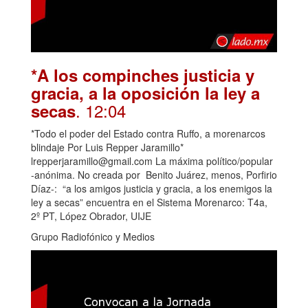
*A los compinches justicia y
gracia, a la oposición la ley a
. 12:04
secas
*Todo el poder del Estado contra Ruffo, a morenarcos
blindaje Por Luis Repper Jaramillo*
lrepperjaramillo@gmail.com La máxima político/popular
-anónima. No creada por Benito Juárez, menos, Porfirio
Díaz-: “a los amigos justicia y gracia, a los enemigos la
ley a secas” encuentra en el Sistema Morenarco: T4a,
2º PT, López Obrador, UIJE
Grupo Radiofónico y Medios