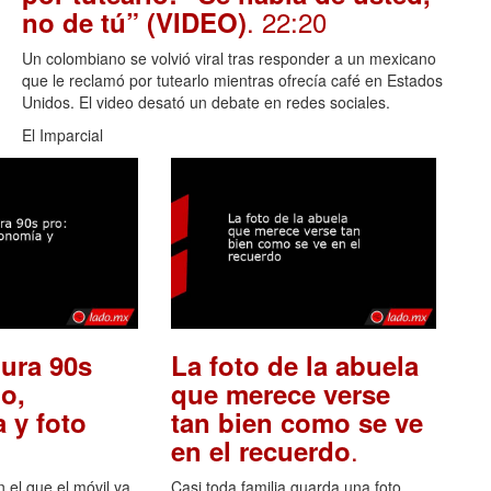
. 22:20
no de tú” (VIDEO)
Un colombiano se volvió viral tras responder a un mexicano
que le reclamó por tutearlo mientras ofrecía café en Estados
Unidos. El video desató un debate en redes sociales.
El Imparcial
ura 90s
La foto de la abuela
o,
que merece verse
 y foto
tan bien como se ve
.
en el recuerdo
el que el móvil ya
Casi toda familia guarda una foto