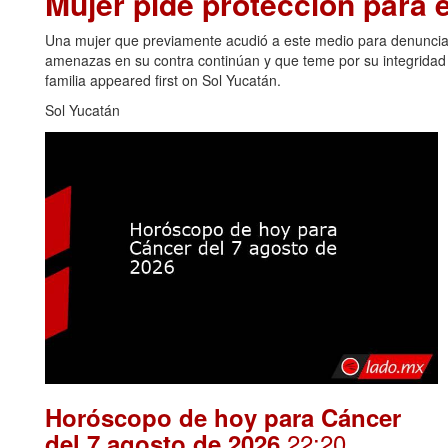
Mujer pide protección para el
Una mujer que previamente acudió a este medio para denunciar
amenazas en su contra continúan y que teme por su integridad y
familia appeared first on Sol Yucatán.
Sol Yucatán
Horóscopo de hoy para Cáncer
.22:20
del 7 agosto de 2026