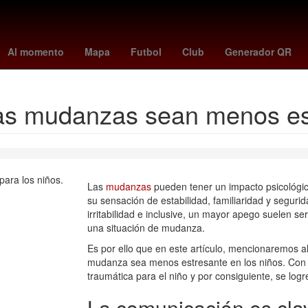
unetaka murakami
celtics - raptors
UEFA Europa League
osasu
Al momento
Mapa
Futbol
Club
Generador QR
as mudanzas sean menos est
Las
mudanzas
pueden tener un impacto psicológico 
su sensación de estabilidad, familiaridad y segurid
irritabilidad e inclusive, un mayor apego suelen 
una situación de mudanza.
Es por ello que en este artículo, mencionaremos a
mudanza sea menos estresante en los niños. Con 
traumática para el niño y por consiguiente, se lo
La comunicación es cla