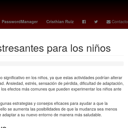
na
misa domingo de pascua
Lewis Hamilton
raptors - celtics
PasswordManager
Cristhian Ruiz
Contacto
resantes para los niños
significativo en los niños, ya que estas actividades podrían alterar
ad. Ansiedad, estrés, sensación de pérdida, dificultad de adaptación,
ser los efectos más comunes que pueden experimentar los niños ante
lgunas estrategias y consejos eficaces para ayudar a que la
ello se aumenta las posibilidades de que la mudanza sea menos
gre adaptar a su nuevo entorno de manera más saludable.
ve