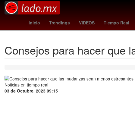
Monterrey Metal Fest
millonarios - cúcuta
rangers - reds
m
Inicio
Trendings
VIDEOS
Tiempo Real
Consejos para hacer que l
03 de Octubre, 2023 09:15