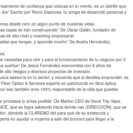
nsamiento de confianza que colocas en tu mente, es un ladrillo que
 día” Escrito por Rocío Espinosa, tu amiga de desarrollo personal y
mos desde cero en algún punto de nuestras vidas.
, las casas se irán construyendo” De Oscar Galán, fundador de
as de alto nivel y coaching empresarial.
jadas que tengas, y aprende mucho” De Analía Hernández,
tos.
necesitas para vivir y para el funcionamiento de tu negocio por 3
 tus sueños” De Jesús Fernández economista con 8 años de
e alto riesgos y diversos proyectos de inversión.
busca asesoría en tu sector, y recuerda que si decides emprender, es
 Fiber Optics & Services experto en patchcords en fibra óptica.
 por eso también eres 100% responsable de la vida que puedes
ar procesos lo antes posible” De Marlon CEO de Good Trip Vape.
ANCE, que se logra sabiendo hacia donde vas (DIRECCIÓN); que se
ión, dándole la CLARIDAD del para qué de su existencia y
xperta en ayudar a mujeres a salir del burnout para llegar a la