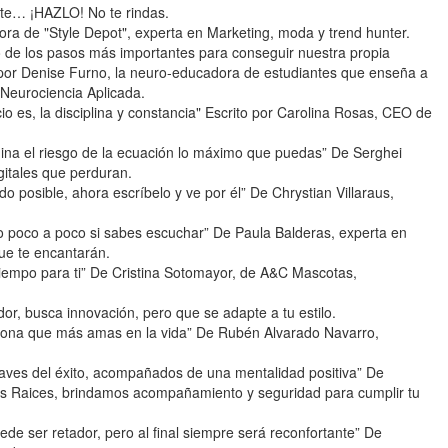
ste… ¡HAZLO! No te rindas.
ora de "Style Depot", experta en Marketing, moda y trend hunter.
 de los pasos más importantes para conseguir nuestra propia
to por Denise Furno, la neuro-educadora de estudiantes que enseña a
 Neurociencia Aplicada.
cio es, la disciplina y constancia" Escrito por Carolina Rosas, CEO de
mina el riesgo de la ecuación lo máximo que puedas” De Serghei
itales que perduran.
do posible, ahora escríbelo y ve por él” De Chrystian Villaraus,
ndo poco a poco si sabes escuchar” De Paula Balderas, experta en
ue te encantarán.
tiempo para ti” De Cristina Sotomayor, de A&C Mascotas,
dor, busca innovación, pero que se adapte a tu estilo.
ersona que más amas en la vida” De Rubén Alvarado Navarro,
laves del éxito, acompañados de una mentalidad positiva” De
s Raices, brindamos acompañamiento y seguridad para cumplir tu
de ser retador, pero al final siempre será reconfortante” De