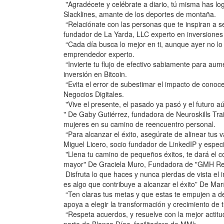
"Agradécete y celébrate a diario, tú misma has l
Slacklines, amante de los deportes de montaña.
“Relaciónate con las personas que te inspiran a s
fundador de La Yarda, LLC experto en inversiones b
“Cada día busca lo mejor en ti, aunque ayer no l
emprendedor experto.
“Invierte tu flujo de efectivo sabiamente para aum
inversión en Bitcoin.
“Evita el error de subestimar el impacto de conoce
Negocios Digitales.
"Vive el presente, el pasado ya pasó y el futuro aú
" De Gaby Gutiérrez, fundadora de Neuroskills T
mujeres en su camino de reencuentro personal.
“Para alcanzar el éxito, asegúrate de alinear tus 
Miguel Licero, socio fundador de LinkedIP y espe
"Llena tu camino de pequeños éxitos, te dará el co
mayor" De Graciela Muro, Fundadora de "GMH Real E
Disfruta lo que haces y nunca pierdas de vista el
es algo que contribuye a alcanzar el éxito” De Mar
“Ten claras tus metas y que estas te empujen a d
apoya a elegir la transformación y crecimiento de 
“Respeta acuerdos, y resuelve con la mejor actit