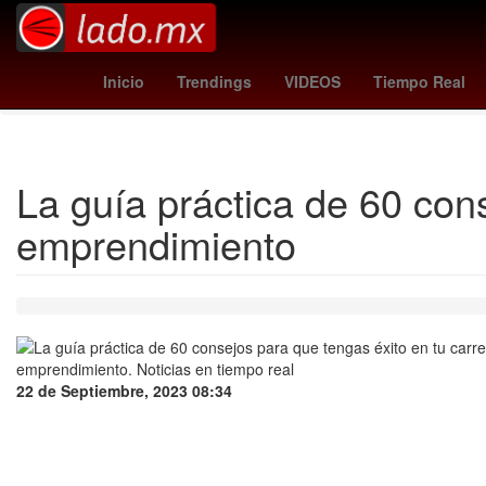
robin le normand
wolfsburg vs. rb leipzig
juventus v
Inicio
Trendings
VIDEOS
Tiempo Real
La guía práctica de 60 con
emprendimiento
22 de Septiembre, 2023 08:34