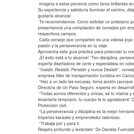
Imagina a estos pioneros como faros brillantes e
Su experiencia y sabiduría iluminan el camino, di
gustaría alcanzar.
Te recomendamos: Cómo solicitar un préstamo par
presentamos una compilación de consejos por em
respectivos campos.
Cada consejo que comparten es una valiosa joya de
pasión y la perseverancia en tu viaje.
Aprovecha esta guía práctica para potenciar tu cre
¡El éxito está a tu alcance! “Ten disciplina, per
experta diseñadora de corte y especialista en color
“Insistir, Resistir, Persistir y nunca Desistir”, con
empresa líder de transportación turística en Canc
“Haz a un lado las excusas, toma acción (aunque
Directora de Un Paso Seguro, experta en desarrollo
“Todas somos diferentes y únicas, sé tú misma y se
levantarte temprano, tu cuerpo te lo agradecerá”
Protección civil.
“La perseverancia y disciplina es la mejor herrami
Imperios karaoke y emprendedor talentoso.
“Trabaja por y para ti.
Respira profundo y levántate” De Daniela Fuenza