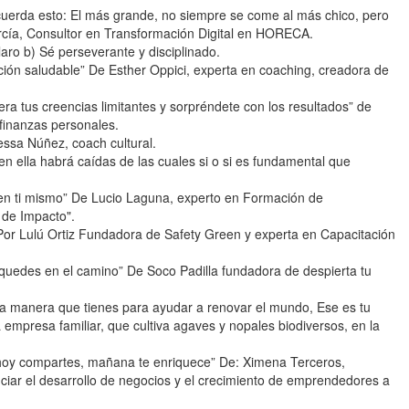
cuerda esto: El más grande, no siempre se come al más chico, pero
arcía, Consultor en Transformación Digital en HORECA.
aro b) Sé perseverante y disciplinado.
ción saludable” De Esther Oppici, experta en coaching, creadora de
ra tus creencias limitantes y sorpréndete con los resultados” de
finanzas personales.
essa Núñez, coach cultural.
n ella habrá caídas de las cuales si o si es fundamental que
ee en ti mismo” De Lucio Laguna, experto en Formación de
de Impacto".
” Por Lulú Ortiz Fundadora de Safety Green y experta en Capacitación
quedes en el camino” De Soco Padilla fundadora de despierta tu
 la manera que tienes para ayudar a renovar el mundo, Ese es tu
L empresa familiar, que cultiva agaves y nopales biodiversos, en la
 hoy compartes, mañana te enriquece” De: Ximena Terceros,
ciar el desarrollo de negocios y el crecimiento de emprendedores a