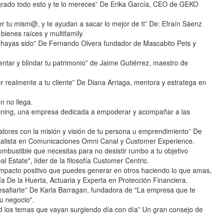
ogrado todo esto y te lo mereces” De Erika García, CEO de GEKO
er tu mism@, y te ayudan a sacar lo mejor de ti” De: Efraín Sáenz
ienes raíces y multifamily.
o hayas sido” De Fernando Olvera fundador de Mascabito Pets y
entar y blindar tu patrimonio” de Jaime Gutiérrez, maestro de
r realmente a tu cliente” De Diana Arriaga, mentora y estratega en
n no llega.
raining, una empresa dedicada a empoderar y acompañar a las
valores con la misión y visión de tu persona u emprendimiento” De
cialista en Comunicaciones Omni Canal y Customer Experience.
mbustible que necesitas para no desistir rumbo a tu objetivo
state", líder de la filosofía Customer Centric.
 impacto positivo que puedes generar en otros haciendo lo que amas,
ía De la Huerta, Actuaria y Experta en Protección Financiera.
esafiarte” De Karla Barragan, fundadora de "La empresa que te
tu negocio".
ud los temas que vayan surgiendo día con día” Un gran consejo de