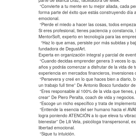
parte de Blanca Díaz, facilitadora de MMk.
“Convierte a tu mente en tu mejor aliada, cada pe
forma parte del éxito que estás construyendo día a
emocional.
“Pierde el miedo a hacer las cosas, todos empeza
Si eres profesional, tienes paciencia y constancia
MentorSoft, experto en tecnología para las empres
“Haz lo que amas, persiste por más subidas y ba
fundadora de DegustArt.
Experta en organización integral y parcial de even
“Cuando decidas emprender genera 3 veces lo que 
años y podrás comenzar a disfrutar de la vida de
experiencia en mercados financieros, inversiones d
“Persevera y creé en lo que haces bien a diario, 
un trabajo full time” De Antonio Bosco fundador de
“Eres responsable al 100% de la vida que tienes,
crear” De Piero Peralta, coach de vida y negocios.
“Escoge un nicho específico y trata de implement
“Entiende la esencia del ser humano hacia el AV
logra poniendo ATENCIÓN a lo que eleva tu vibrac
bienestar” De Lili Vela, psicóloga transpersonal, e
libertad emocional.
“Sigue tu intuición.