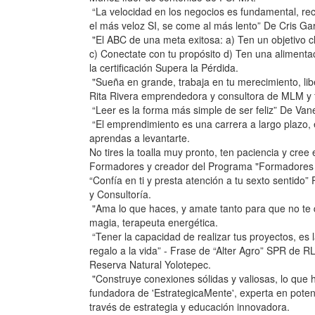
“La velocidad en los negocios es fundamental, re
el más veloz SI, se come al más lento” De Cris G
"El ABC de una meta exitosa: a) Ten un objetivo cl
c) Conectate con tu propósito d) Ten una alimenta
la certificación Supera la Pérdida.
"Sueña en grande, trabaja en tu merecimiento, libe
Rita Rivera emprendedora y consultora de MLM y 
“Leer es la forma más simple de ser feliz” De Van
“El emprendimiento es una carrera a largo plazo, e
aprendas a levantarte.
No tires la toalla muy pronto, ten paciencia y cr
Formadores y creador del Programa "Formadores 
“Confía en ti y presta atención a tu sexto sentido
y Consultoría.
"Ama lo que haces, y amate tanto para que no te 
magia, terapeuta energética.
“Tener la capacidad de realizar tus proyectos, es
regalo a la vida” - Frase de “Alter Agro” SPR de R
Reserva Natural Yolotepec.
"Construye conexiones sólidas y valiosas, lo que
fundadora de 'EstrategicaMente', experta en poten
través de estrategia y educación innovadora.