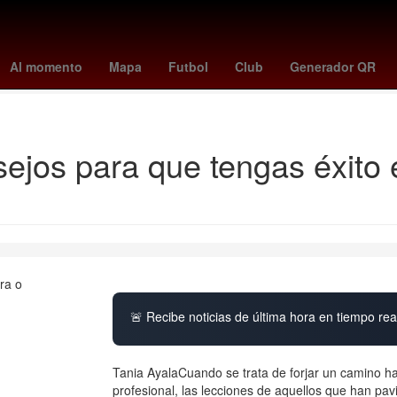
s atalanta
juventus - atalanta
maxime estève
barcelona - espany
Al momento
Mapa
Futbol
Club
Generador QR
mönchengladbach - frankfurt
sejos para que tengas éxito 
🚨 Recibe noticias de última hora en tiempo real
Tania AyalaCuando se trata de forjar un camino ha
profesional, las lecciones de aquellos que han pa