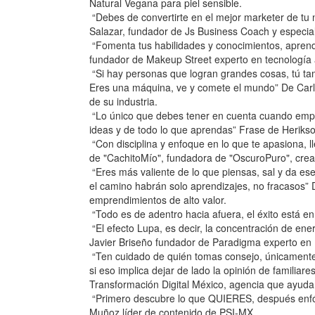
Natural Vegana para piel sensible.
“Debes de convertirte en el mejor marketer de tu
Salazar, fundador de Js Business Coach y especial
“Fomenta tus habilidades y conocimientos, aprendi
fundador de Makeup Street experto en tecnología a
“Si hay personas que logran grandes cosas, tú t
Eres una máquina, ve y comete el mundo” De Carlo
de su industria.
“Lo único que debes tener en cuenta cuando empre
ideas y de todo lo que aprendas” Frase de Herik
“Con disciplina y enfoque en lo que te apasiona,
de "CachitoMío", fundadora de "OscuroPuro", crea
“Eres más valiente de lo que piensas, sal y da ese
el camino habrán solo aprendizajes, no fracasos
emprendimientos de alto valor.
“Todo es de adentro hacia afuera, el éxito está en
“El efecto Lupa, es decir, la concentración de ene
Javier Briseño fundador de Paradigma experto en
“Ten cuidado de quién tomas consejo, únicamente 
si eso implica dejar de lado la opinión de familia
Transformación Digital México, agencia que ayuda a
“Primero descubre lo que QUIERES, después enfóc
Muñoz líder de contenido de PSI-MX.