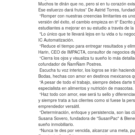
Muchos te dirán que no, pero si en tu corazón exi
Ese esfuerzo dará frutos” De Astrid Torres, fundad
“Romper con nuestras creencias limitantes es uno
versión del éxito, el cambio empieza en ti" Escri
estudiantes a mejorar en su estudio a través de la
"Lo único que te llevará lejos en tu vida o tu nego
IC Automatización.
“Reduce el tiempo para entregar resultados y eli
Harin, CEO de IMPACTA, consultor de negocios dig
“Cierra los ojos y visualiza tu sueño lo más detalla
cofundador de ÑamÑam Postres.
Escucha tu voz interior, los logros se irán hacie
Bodas, hechas con amor en destinos mexicanos q
“A pesar de todo el trabajo, siempre debes darte 
especialista en alimentos y nutrición de mascotas.
“Haz todo con amor, ese será tu sello y diferencia
y siempre trata a tus clientes como si fuese la p
emprendedor versátil.
“Determinación, enfoque y persistencia, son las c
Susana Sovero, fundadora de "SusanPac" & Biene
sueño inmobiliario.
“Nunca te des por vencida, alcanzar una meta, pue