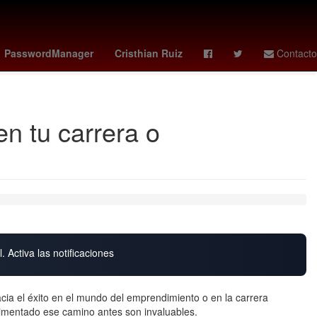
ol
villarreal vs athletic
minecraft live
Eddie Nketiah
PasswordManager
Cristhian Ruiz
Contacto
en tu carrera o
. Activa las notificaciones
cia el éxito en el mundo del emprendimiento o en la carrera
vimentado ese camino antes son invaluables.