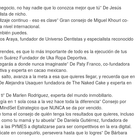
 negocio, no hay nadie que lo conozca mejor que tú” De Jesús
ista de nicho.
zaje continuo - eso es clave” Gran consejo de Miguel Khouri co-
 nivel internacional.
ambién puedes.
s Araya, fundador de Universo Dentistas y especialista reconocido
ndes, es que lo más importante de todo es la ejecución de tus
son Suárez Fundador de Uka Ropa Deportiva.
 llegarás a donde nunca imaginaste” De Paty Franco, co-fundadora
tiva y experta en cacao mexicano.
 salto, avanza a la meta a esa que quieres llegar, y recuerda que en
” De Alejandra Usaquen fundadora de The Naked Cake y experta en
 ti” De Marlen Rodriguez, experta del mundo inmobiliario.
rgía en 1 sola cosa a la vez hace toda la diferencia” Consejo por
 MindSet Estrategico que NUNCA se da por vencido.
toma el consejo de quién tenga los resultados que quieres, incluso
res como tu mamá y tu abuela” De Daniela Gutiérrez, fundadora de
 las PYMES a digitalizarse para ser competitivos en la era digital.
ate en conseguirlo, persevera hasta que lo logres” De Bárbara