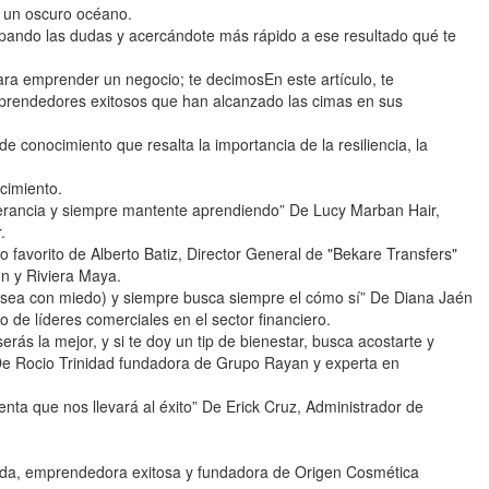
n un oscuro océano.
sipando las dudas y acercándote más rápido a ese resultado qué te
a emprender un negocio; te decimosEn este artículo, te
prendedores exitosos que han alcanzado las cimas en sus
 conocimiento que resalta la importancia de la resiliencia, la
cimiento.
severancia y siempre mantente aprendiendo” De Lucy Marban Hair,
.
sejo favorito de Alberto Batiz, Director General de "Bekare Transfers"
ún y Riviera Maya.
 sea con miedo) y siempre busca siempre el cómo sí” De Diana Jaén
 de líderes comerciales en el sector financiero.
rás la mejor, y si te doy un tip de bienestar, busca acostarte y
 De Rocio Trinidad fundadora de Grupo Rayan y experta en
enta que nos llevará al éxito” De Erick Cruz, Administrador de
lida, emprendedora exitosa y fundadora de Origen Cosmética