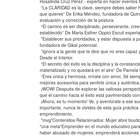
Rosalinda Cruz Pérez - experta en hacer eventos 
“La CLARIDAD es la clave, siempre debes saber ha
que quieres” De Erika Méndez, fundadora de Quiro
evaluación y corrección de la postura.
“El camino es ser disciplinado, perseverante, cree
establecido” De Maria Esther Oppici Escuti expert
"Establecer sus prioridades, y estar dispuesta a pag
fundadora de Gikal potencial.
”Ignora a la gente que te dice que no eres capaz
Desde el Interior.
“El secreto del éxito es la disciplina y la constan
materializado y no quedará en el aire” De Pamela 
“Eres única y hermosa, mírate con amor, Sé siempr
mejores accesorios para sentirte única y auténtica
¡WOW! Después de explorar las valiosas perspect
que el camino hacia el éxito está pavimentado con 
¡Ahora, es tu momento! Ve, y aventúrate a ese su
importante, nunca te olvides de esta guía práctica
emprendimiento.
*mvg*Contenidos Relacionados: Mujer abre boutiqu
"una meta"Emprender en el mundo educativo para t
haber abusado de mujeres; emprenderá acciones 