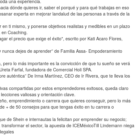
toda una experiencia.
cia dónde quieres ir, saber el porqué y para qué trabajas en eso
sanar experta en mejorar landalud de las personas a través de la
r en ti mismo, y ponerse objetivos realistas y medibles en un plazo
a en Coaching.
ar el precio que exige el éxito", escrito por Kati Acaro Flores,
 y nunca dejes de aprender” de Familia Assa- Empoderamiento
cia, pero lo más importante es la convicción de que tu sueño se verá
Ureta Farfal, fundadora de Comercial Holi SPA.
e auténtica” De Irma Martínez, CEO de Ir Rivera, que te lleva los
.
ivas compartidas por estos emprendedores exitosos, queda claro
lecciones valiosas y orientación clave.
eño, emprendimiento o carrera que quieres conseguir, pero lo más
 de + de 50 consejos para que tengas éxito en tu carrera o
e de Shein e internautas la felicitan por emprender su negocio;
ransformar el sector, la apuesta de ICEMéxicoTill Lindemann niega
legales