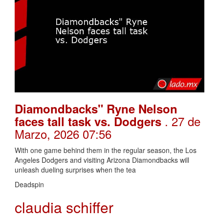
Diamondbacks" Ryne Nelson
. 27 de
faces tall task vs. Dodgers
Marzo, 2026 07:56
With one game behind them in the regular season, the Los
Angeles Dodgers and visiting Arizona Diamondbacks will
unleash dueling surprises when the tea
Deadspin
claudia schiffer