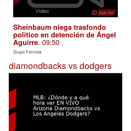
Sheinbaum niega trasfondo
político en detención de Ángel
. 09:50
Aguirre
Grupo Fórmula
diamondbacks vs dodgers