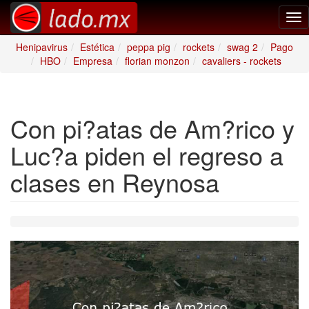
Tog
nav
Henipavirus
Estética
peppa pig
rockets
swag 2
Pago
HBO
Empresa
florian monzon
cavaliers - rockets
Con pi?atas de Am?rico y
Luc?a piden el regreso a
clases en Reynosa