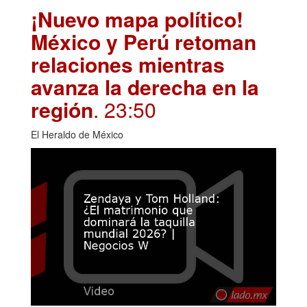
¡Nuevo mapa político!
México y Perú retoman
relaciones mientras
avanza la derecha en la
región
. 23:50
El Heraldo de México