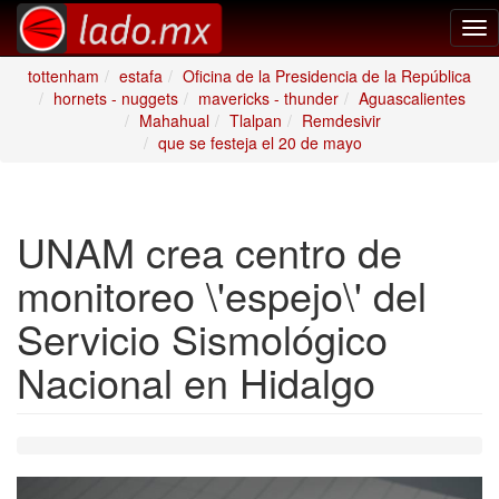
Tog
nav
tottenham
estafa
Oficina de la Presidencia de la República
hornets - nuggets
mavericks - thunder
Aguascalientes
Mahahual
Tlalpan
Remdesivir
que se festeja el 20 de mayo
UNAM crea centro de
monitoreo \'espejo\' del
Servicio Sismológico
Nacional en Hidalgo