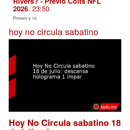
Rivers? - Previo Colts NFL
. 23:50
2026
Primero y 10
hoy no circula sabatino
Hoy No Circula sabatino 18