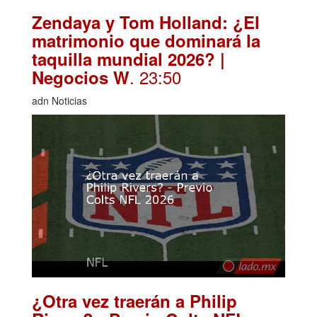
Zendaya y Tom Holland: ¿El
matrimonio que dominará la
taquilla mundial 2026? |
. 23:50
Negocios W
adn Noticias
¿Otra vez traerán a Philip