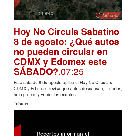
Hoy No Circula Sabatino
8 de agosto: ¿Qué autos
no pueden circular en
CDMX y Edomex este
SÁBADO?
.07:25
Este sábado 8 de agosto aplica el Hoy No Circula en
CDMX y Edomex; revisa qué autos descansan, horarios,
hologramas y vehículos exentos
Tribuna