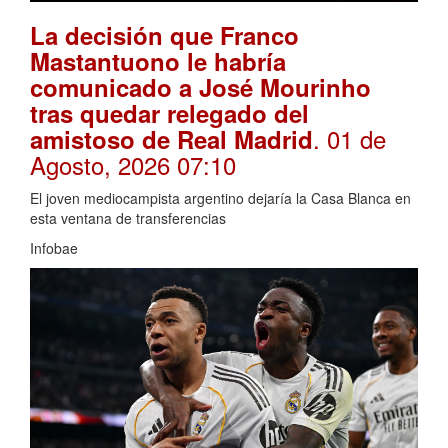
La decisión que Franco
Mastantuono le habría
comunicado a José Mourinho
tras quedar relegado del
. 01 de
amistoso de Real Madrid
Agosto, 2026 07:10
El joven mediocampista argentino dejaría la Casa Blanca en
esta ventana de transferencias
Infobae