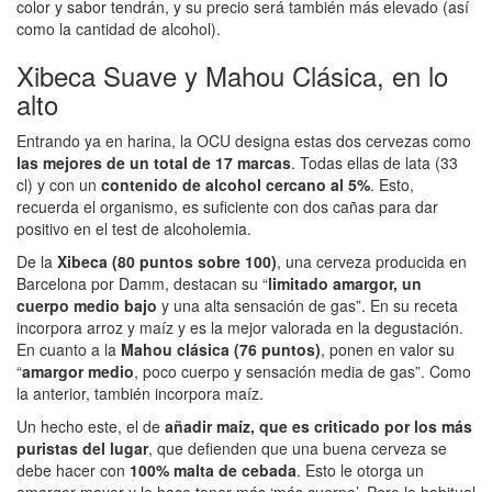
color y sabor tendrán, y su precio será también más elevado (así
como la cantidad de alcohol).
Xibeca Suave y Mahou Clásica, en lo
alto
Entrando ya en harina, la OCU designa estas dos cervezas como
las mejores de un total de 17 marcas
. Todas ellas de lata (33
cl) y con un
contenido de alcohol cercano al 5%
. Esto,
recuerda el organismo, es suficiente con dos cañas para dar
positivo en el test de alcoholemia.
De la
Xibeca (80 puntos sobre 100)
, una cerveza producida en
Barcelona por Damm, destacan su “
limitado amargor, un
cuerpo medio bajo
y una alta sensación de gas”. En su receta
incorpora arroz y maíz y es la mejor valorada en la degustación.
En cuanto a la
Mahou clásica (76 puntos)
, ponen en valor su
“
amargor medio
, poco cuerpo y sensación media de gas”. Como
la anterior, también incorpora maíz.
Un hecho este, el de
añadir maíz, que es criticado por los más
puristas del lugar
, que defienden que una buena cerveza se
debe hacer con
100% malta de cebada
. Esto le otorga un
amargor mayor y le hace tener más ‘más cuerpo’. Pero lo habitual