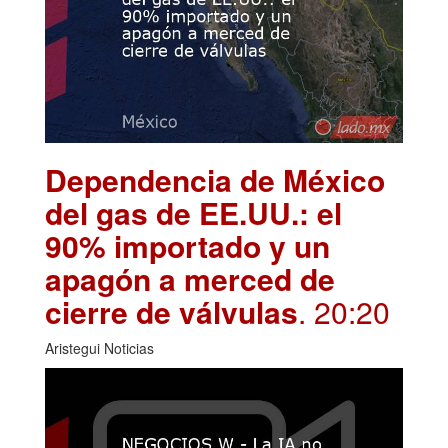
Dependencia de México
del gas de EE.UU.: el
90% importado y un
apagón a merced de
cierre de válvulas
. 20:20
Aristegui Noticias