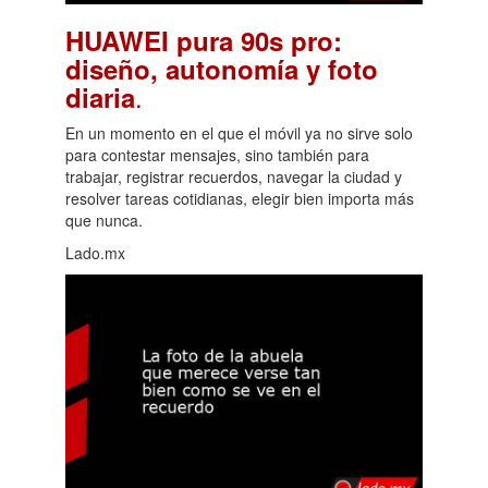
HUAWEI pura 90s pro:
diseño, autonomía y foto
.
diaria
En un momento en el que el móvil ya no sirve solo
para contestar mensajes, sino también para
trabajar, registrar recuerdos, navegar la ciudad y
resolver tareas cotidianas, elegir bien importa más
que nunca.
Lado.mx