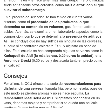
suele ser añadirle otros cereales, como
maíz o arroz, con el que
suavizar el sabor amargo
.
En el proceso de selección se han tenido en cuenta varios
criterios, como
el procesado de los productos lo que
determina su contenido en volumen
, gas, fermentación o
acidez. Además, se examinaron en laboratorio aspectos como la
composición, con lo que se determina la
presencia de aditivos
.
Así, se concluye que no hay sulfitos en ninguna de las cervezas,
aunque sí encontraron colorante E150 y alginato en ocho de
ellas. En el estudio se han comparado algunas cervezas como la
Karlsquell de Aldi (la más barata, 0,29 euros la unidad), o la
Aurum de Eroski
(0,30 euros y destacada tanto en precio como
en calidad).
Consejos
Por último, la OCU ofrece una serie de
recomendaciones para
disfrutar de una cerveza
: tomarla fría, pero no helada, pues de
este modo se pierden aromas y no se hace espuma.
La
temperatura ideal sería de 8ºC
. Si optamos por echarla en un
vaso, debemos mojarlo y comprobar si se queda una película
continua (lo que indica que está limpio).