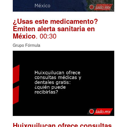
¿Usas este medicamento?
Emiten alerta sanitaria en
. 00:30
México
Grupo Fórmula
Huixquilucan ofrece consultas