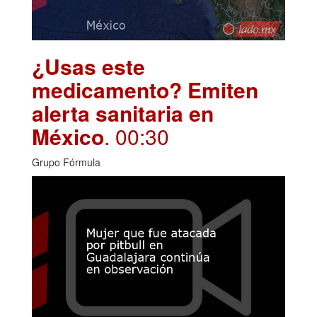
¿Usas este
medicamento? Emiten
alerta sanitaria en
México
. 00:30
Grupo Fórmula