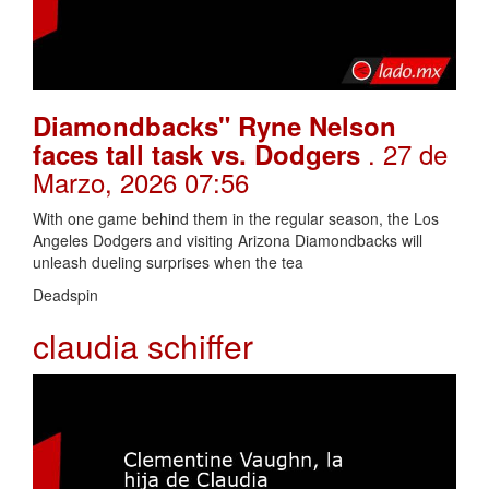
Diamondbacks" Ryne Nelson
. 27 de
faces tall task vs. Dodgers
Marzo, 2026 07:56
With one game behind them in the regular season, the Los
Angeles Dodgers and visiting Arizona Diamondbacks will
unleash dueling surprises when the tea
Deadspin
claudia schiffer