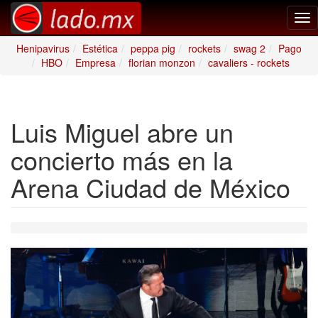
Tog
nav
Henipavirus
Estética
peppa pig
rockets
swag 2
Pago
HBO
Empresa
florian monzon
cavaliers - rockets
Luis Miguel abre un
concierto más en la
Arena Ciudad de México