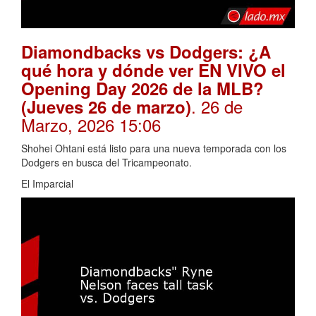
Diamondbacks vs Dodgers: ¿A
qué hora y dónde ver EN VIVO el
Opening Day 2026 de la MLB?
. 26 de
(Jueves 26 de marzo)
Marzo, 2026 15:06
Shohei Ohtani está listo para una nueva temporada con los
Dodgers en busca del Tricampeonato.
El Imparcial