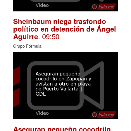
Sheinbaum niega trasfondo
político en detención de Ángel
. 09:50
Aguirre
Grupo Fórmula
Aseguran pequeño cocodrilo