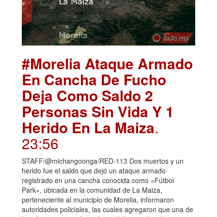
#Morelia Ataque Armado
En Cancha De Fucho
Deja Como Saldo 2
Personas Sin Vida Y 1
Herido En La Maiza
.
23:56
STAFF/@michangoonga/RED-113 Dos muertos y un
herido fue el saldo que dejó un ataque armado
registrado en una cancha conocida como «Fútbol
Park», ubicada en la comunidad de La Maiza,
perteneciente al municipio de Morelia, informaron
autoridades policiales, las cuales agregaron que una de