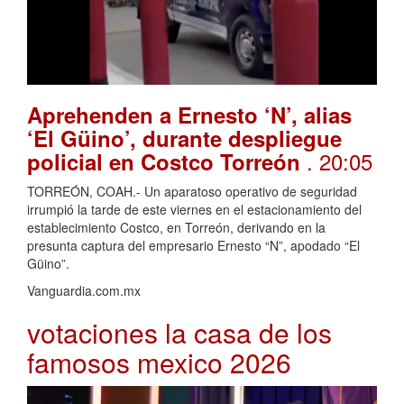
Aprehenden a Ernesto ‘N’, alias
‘El Güino’, durante despliegue
. 20:05
policial en Costco Torreón
TORREÓN, COAH.- Un aparatoso operativo de seguridad
irrumpió la tarde de este viernes en el estacionamiento del
establecimiento Costco, en Torreón, derivando en la
presunta captura del empresario Ernesto “N”, apodado “El
Güino”.
Vanguardia.com.mx
votaciones la casa de los
famosos mexico 2026