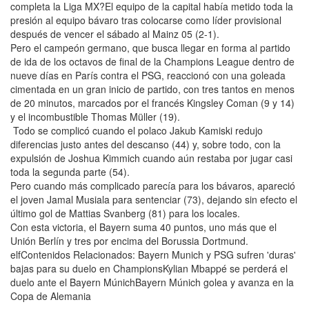
completa la Liga MX?El equipo de la capital había metido toda la
presión al equipo bávaro tras colocarse como líder provisional
después de vencer el sábado al Mainz 05 (2-1).
Pero el campeón germano, que busca llegar en forma al partido
de ida de los octavos de final de la Champions League dentro de
nueve días en París contra el PSG, reaccionó con una goleada
cimentada en un gran inicio de partido, con tres tantos en menos
de 20 minutos, marcados por el francés Kingsley Coman (9 y 14)
y el incombustible Thomas Müller (19).
Todo se complicó cuando el polaco Jakub Kamiski redujo
diferencias justo antes del descanso (44) y, sobre todo, con la
expulsión de Joshua Kimmich cuando aún restaba por jugar casi
toda la segunda parte (54).
Pero cuando más complicado parecía para los bávaros, apareció
el joven Jamal Musiala para sentenciar (73), dejando sin efecto el
último gol de Mattias Svanberg (81) para los locales.
Con esta victoria, el Bayern suma 40 puntos, uno más que el
Unión Berlín y tres por encima del Borussia Dortmund.
elfContenidos Relacionados: Bayern Munich y PSG sufren 'duras'
bajas para su duelo en ChampionsKylian Mbappé se perderá el
duelo ante el Bayern MúnichBayern Múnich golea y avanza en la
Copa de Alemania