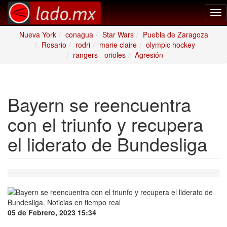
Tog
nav
Nueva York
conagua
Star Wars
Puebla de Zaragoza
Rosario
rodri
marie claire
olympic hockey
rangers - orioles
Agresión
Bayern se reencuentra
con el triunfo y recupera
el liderato de Bundesliga
05 de Febrero, 2023 15:34