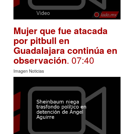
Mujer que fue atacada
por pitbull en
Guadalajara continúa en
observación
. 07:40
Imagen Noticias