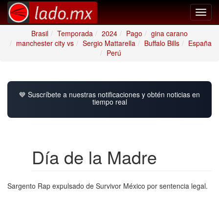
Toggl
navig
Brasil
Temporada
2024
Pago
gina carano
manchester city vs
Sergio Mattarella
Buffalo Bills
España
Perú
💙 Suscríbete a nuestras notificaciones y obtén noticias en
tiempo real
Día de la Madre
Sargento Rap expulsado de Survivor México por sentencia legal.