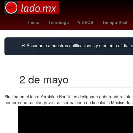
andré jardine
tabla general liga mx 2026
a
Inicio
Trendings
VIDEOS
Tiempo Real
📲 Suscríbete a nuestras notificaciones y mantente al día c
2 de mayo
Sinaloa en el foco: Yeraldine Bonilla es designada gobernadora inte
hombre que resultó grave tras ser baleado en la colonia México de