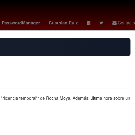
 monzon
club atlético morelia
España
HBO
PasswordManager
Cristhian Ruiz
Contacto
la \"licencia temporal\" de Rocha Moya. Además, última hora sobre un