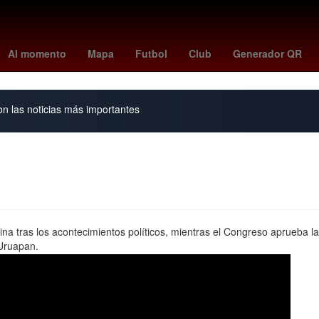
rsenal vs
Rosario
alerta por precipitaciones
peppa pig
florian
Al momento
Mapa
Futbol
Club
Generador QR
on las noticias más importantes
rina tras los acontecimientos políticos, mientras el Congreso aprueba 
 Uruapan.