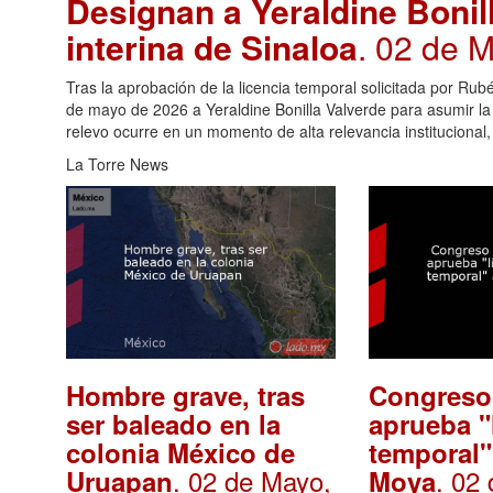
Designan a Yeraldine Boni
interina de Sinaloa
. 02 de 
Tras la aprobación de la licencia temporal solicitada por R
de mayo de 2026 a Yeraldine Bonilla Valverde para asumir la t
relevo ocurre en un momento de alta relevancia institucional
La Torre News
Hombre grave, tras
Congreso
ser baleado en la
aprueba "
colonia México de
temporal"
. 02 de Mayo,
. 02
Uruapan
Moya