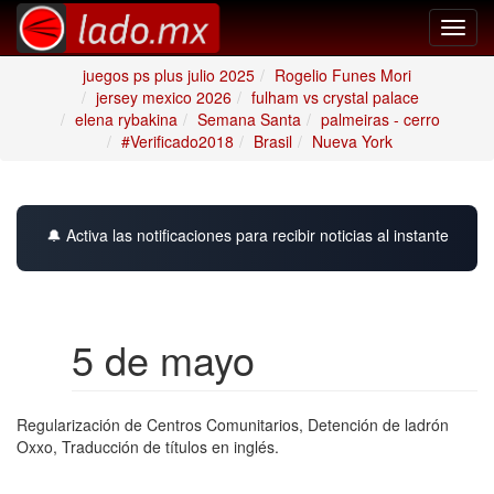
Toggl
navig
juegos ps plus julio 2025
Rogelio Funes Mori
jersey mexico 2026
fulham vs crystal palace
elena rybakina
Semana Santa
palmeiras - cerro
#Verificado2018
Brasil
Nueva York
🔔 Activa las notificaciones para recibir noticias al instante
5 de mayo
Regularización de Centros Comunitarios, Detención de ladrón
Oxxo, Traducción de títulos en inglés.