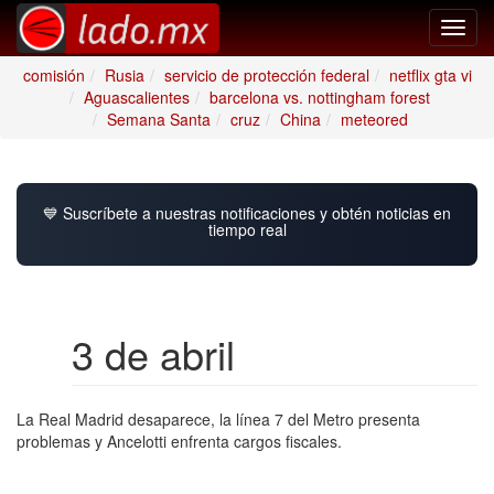
Toggl
navig
comisión
Rusia
servicio de protección federal
netflix gta vi
Aguascalientes
barcelona vs. nottingham forest
Semana Santa
cruz
China
meteored
💙 Suscríbete a nuestras notificaciones y obtén noticias en
tiempo real
3 de abril
La Real Madrid desaparece, la línea 7 del Metro presenta
problemas y Ancelotti enfrenta cargos fiscales.