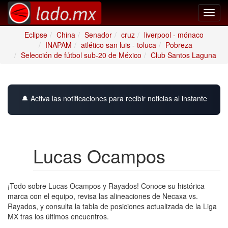
Toggl
navig
Eclipse
China
Senador
cruz
liverpool - mónaco
INAPAM
atlético san luis - toluca
Pobreza
Selección de fútbol sub-20 de México
Club Santos Laguna
🔔 Activa las notificaciones para recibir noticias al instante
Lucas Ocampos
¡Todo sobre Lucas Ocampos y Rayados! Conoce su histórica
marca con el equipo, revisa las alineaciones de Necaxa vs.
Rayados, y consulta la tabla de posiciones actualizada de la Liga
MX tras los últimos encuentros.