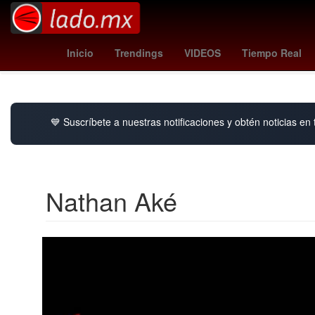
playoffs nfl 2026
justin tucker
costco roscas de reyes
Inicio
Trendings
VIDEOS
Tiempo Real
💙 Suscríbete a nuestras notificaciones y obtén noticias en
Nathan Aké