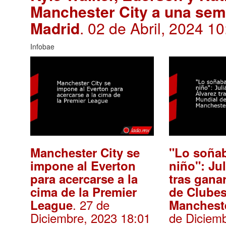
Manchester City a una sema
Madrid
. 02 de Abril, 2024 10
Infobae
Manchester City se
"Lo soña
impone al Everton
niño": Ju
para acercarse a la
tras gana
cima de la Premier
de Clube
. 27 de
League
Mancheste
Diciembre, 2023 18:01
de Diciem