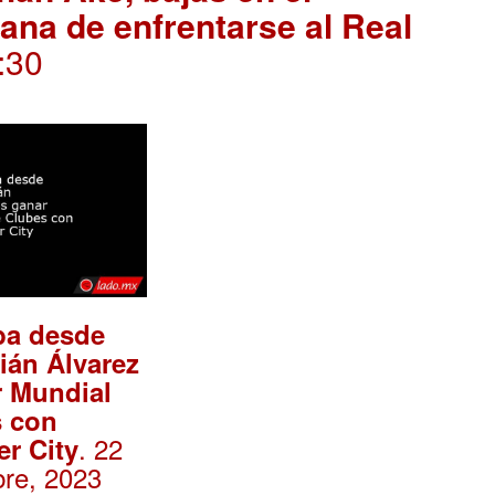
na de enfrentarse al Real
:30
ba desde
lián Álvarez
r Mundial
s con
. 22
r City
bre, 2023