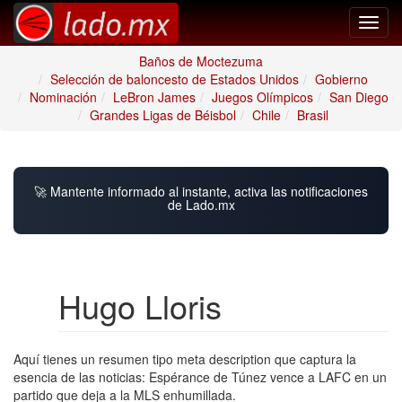
Toggl
navig
Baños de Moctezuma
Selección de baloncesto de Estados Unidos
Gobierno
Nominación
LeBron James
Juegos Olímpicos
San Diego
Grandes Ligas de Béisbol
Chile
Brasil
🚀 Mantente informado al instante, activa las notificaciones
de Lado.mx
Hugo Lloris
Aquí tienes un resumen tipo meta description que captura la
esencia de las noticias: Espérance de Túnez vence a LAFC en un
partido que deja a la MLS enhumillada.