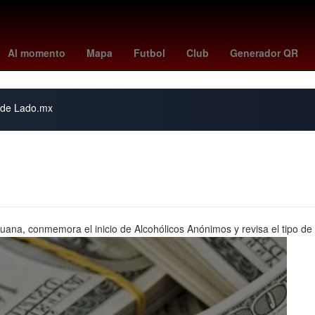
k
TV Azteca
Temporada
Prime Video
rangers - giants
26 de
Al momento
Mapa
Futbol
Club
Generador QR
s de Lado.mx
uana, conmemora el inicio de Alcohólicos Anónimos y revisa el tipo de 