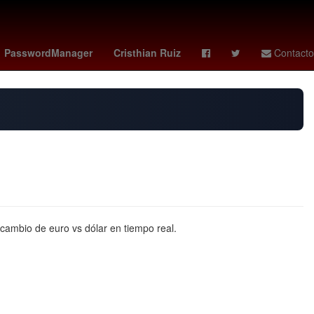
 marzo
Semana Santa
Puebla de Zaragoza
PasswordManager
Cristhian Ruiz
Contacto
cambio de euro vs dólar en tiempo real.