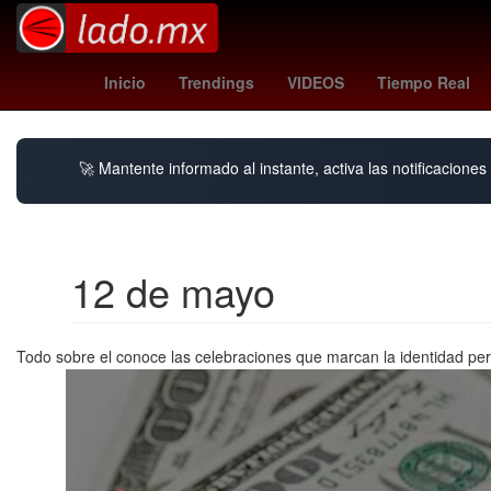
Empresa
Dólar estadounidense
Nueva Yor
Inicio
Trendings
VIDEOS
Tiempo Real
🚀 Mantente informado al instante, activa las notificacione
12 de mayo
Todo sobre el conoce las celebraciones que marcan la identidad per