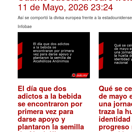
11 de Mayo, 2026 23:24
Así se comportó la divisa europea frente a la estadounidense
Infobae
El día que dos
Qué se ce
adictos a la bebida
de mayo e
se encontraron por
una jorna
primera vez para
traza la h
darse apoyo y
identidad 
plantaron la semilla
progreso 