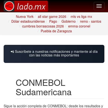
Toggl
navig
Nueva York
all star game 2026
mls vs liga mx
Dólar estadounidense
Pago
Gobierno
remo - santos
cumbres borrascosas 2026
emma coronel
Puebla de Zaragoza
📲 Suscríbete a nuestras notificaciones y mantente al día
con las noticias más importantes
CONMEBOL
Sudamericana
Sigue la acción completa de CONMEBOL: desde los resultados y