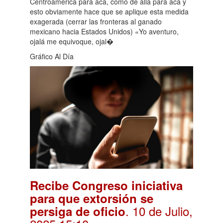
Centroamérica para acá, como de allá para acá y
esto obviamente hace que se aplique esta medida
exagerada (cerrar las fronteras al ganado
mexicano hacia Estados Unidos) «Yo aventuro,
ojalá me equivoque, ojal�
Gráfico Al Día
Recibe Congreso iniciativa
para que extorsión se
. 10 de Julio,
persiga de oficio