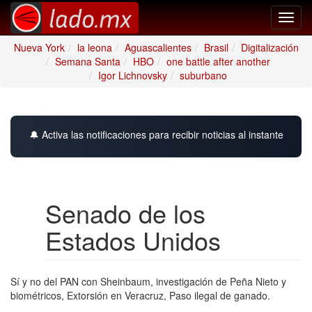
Toggl
navig
Nueva York
la leona
Aguascalientes
Brasil
Digitalización
Semana Santa
HBO
one battle after another
Igor Lichnovsky
suburbano
🔔 Activa las notificaciones para recibir noticias al instante
Senado de los
Estados Unidos
Sí y no del PAN con Sheinbaum, investigación de Peña Nieto y
biométricos, Extorsión en Veracruz, Paso ilegal de ganado.