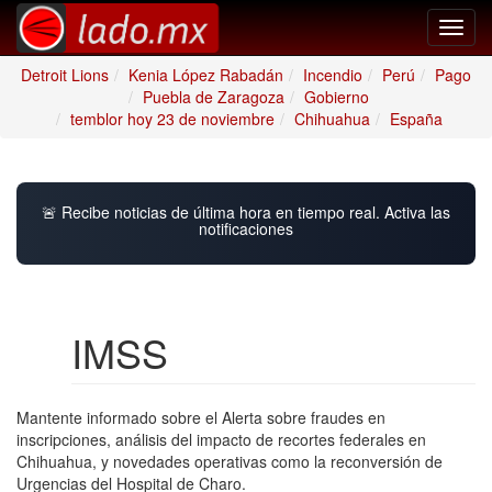
Toggl
navig
Detroit Lions
Kenia López Rabadán
Incendio
Perú
Pago
Puebla de Zaragoza
Gobierno
temblor hoy 23 de noviembre
Chihuahua
España
🚨 Recibe noticias de última hora en tiempo real. Activa las
notificaciones
IMSS
Mantente informado sobre el Alerta sobre fraudes en
inscripciones, análisis del impacto de recortes federales en
Chihuahua, y novedades operativas como la reconversión de
Urgencias del Hospital de Charo.