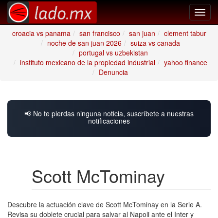
Toggl
navig
croacia vs panama
san francisco
san juan
clement tabur
noche de san juan 2026
suiza vs canada
portugal vs uzbekistan
instituto mexicano de la propiedad industrial
yahoo finance
Denuncia
📢 No te pierdas ninguna noticia, suscríbete a nuestras
notificaciones
Scott McTominay
Descubre la actuación clave de Scott McTominay en la Serie A.
Revisa su doblete crucial para salvar al Napoli ante el Inter y