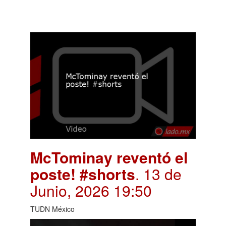
McTominay reventó el
poste! #shorts
. 13 de
Junio, 2026 19:50
TUDN México