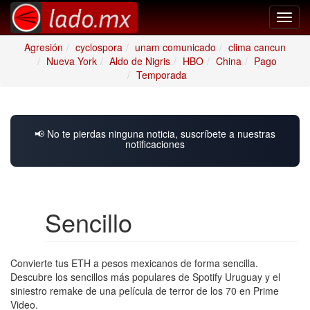
Toggl
navig
Agresión
cyclospora
unam comunicado
clima cancun
Nueva York
Aldo de Nigris
HBO
China
Pago
Temporada
📢 No te pierdas ninguna noticia, suscríbete a nuestras
notificaciones
Sencillo
Convierte tus ETH a pesos mexicanos de forma sencilla.
Descubre los sencillos más populares de Spotify Uruguay y el
siniestro remake de una película de terror de los 70 en Prime
Video.