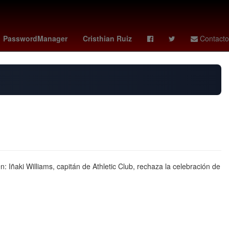
bia
Puebla de Zaragoza
Rosario
Pago
PasswordManager
Cristhian Ruiz
Contacto
: Iñaki Williams, capitán de Athletic Club, rechaza la celebración de