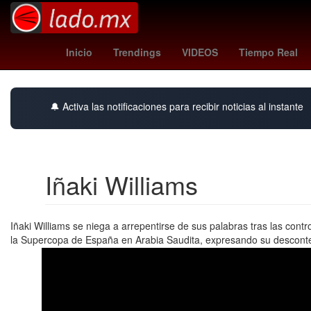
nyc fc - santos
Rogelio Funes Mori
mexic
Inicio
Trendings
VIDEOS
Tiempo Real
🔔 Activa las notificaciones para recibir noticias al instante
Iñaki Williams
Iñaki Williams se niega a arrepentirse de sus palabras tras las cont
la Supercopa de España en Arabia Saudita, expresando su descontent