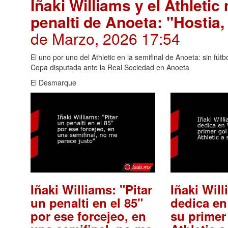
Iñaki Williams y el Athleti
penalti de Anoeta: "Hostia,
de Marzo, 2026 17:54
El uno por uno del Athletic en la semifinal de Anoeta: sin fútb
Copa disputada ante la Real Sociedad en Anoeta
El Desmarque
Iñaki Williams: "Pitar
Iñaki Will
un penalti en el 85"
dedica en
por ese forcejeo, en
su primer