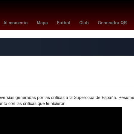
o vs
red sox - white sox
Rebsamen
Antoine Griezmann
Colom
Al momento
Mapa
Futbol
Club
Generador QR
roversias generadas por las críticas a la Supercopa de España. Resumen
o con las críticas que le hicieron.