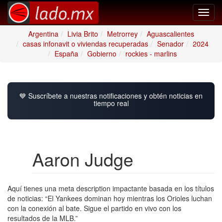
Toggl
navig
Argentina
Livia Brito
Metrorrey
Aguascalientes
casas infonavit o viviendas recuperadas
Senador
2024
España
Gobierno
rockies - marlins
💙 Suscríbete a nuestras notificaciones y obtén noticias en
tiempo real
Aaron Judge
Aquí tienes una meta description impactante basada en los títulos
de noticias: “El Yankees dominan hoy mientras los Orioles luchan
con la conexión al bate. Sigue el partido en vivo con los
resultados de la MLB.”