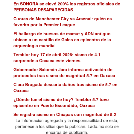
En SONORA se elevó 200% los registros oficiales de
PERSONAS DESAPARECIDAS
Cuotas de Manchester City vs Arsenal: quién es
favorito por la Premier League
El hallazgo de huesos de mamut y ADN antiguo
ubican a un castillo de Gales en epicentro de la
arqueología mundial
Temblor hoy 17 de abril 2026: sismo de 4.1
sorprende a Oaxaca este viernes
Gobernador Salomón Jara informa activación de
protocolos tras sismo de magnitud 5.7 en Oaxaca
Clara Brugada descarta daños tras sismo de 5.7 en
Oaxaca
¿Dónde fue el sismo de hoy? Temblor 5.7 tuvo
epicentro en Puerto Escondido, Oaxaca
Se registra sismo en Chiapas con magnitud de 5.2
La información agregada y la responsabilidad de esta,
Tensión diplomática entre Lula y Trump
pertenece a los sitios que lo publican. Lado.mx solo se
Sismo en Tacna de magnitud 5.0 se registró este
encarga de publicarla.