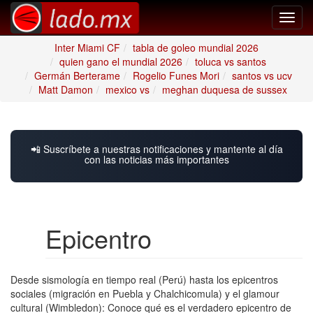
Toggl
navig
Inter Miami CF
tabla de goleo mundial 2026
quien gano el mundial 2026
toluca vs santos
Germán Berterame
Rogelio Funes Mori
santos vs ucv
Matt Damon
mexico vs
meghan duquesa de sussex
📲 Suscríbete a nuestras notificaciones y mantente al día
con las noticias más importantes
Epicentro
Desde sismología en tiempo real (Perú) hasta los epicentros
sociales (migración en Puebla y Chalchicomula) y el glamour
cultural (Wimbledon): Conoce qué es el verdadero epicentro de