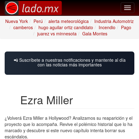
Toggl
navig
Nueva York
Perú
alerta meteorológica
Industria Automotriz
camberos
hugo aguilar ortiz candidato
Incendio
Pago
juarez vs minnesota
Gala Montes
📲 Suscríbete a nuestras notificaciones y mantente al día
con las noticias más importantes
Ezra Miller
¿Volverá Ezra Miller a Hollywood? Analizamos su reaparición y el
proyecto que lo acompaña. Revive el polémico historial que lo ha
marcado y descubre si este nuevo capítulo intenta borrar sus
escándalos.