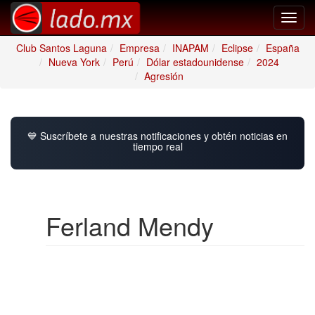
Toggl
navig
Club Santos Laguna
Empresa
INAPAM
Eclipse
España
Nueva York
Perú
Dólar estadounidense
2024
Agresión
💙 Suscríbete a nuestras notificaciones y obtén noticias en
tiempo real
Ferland Mendy