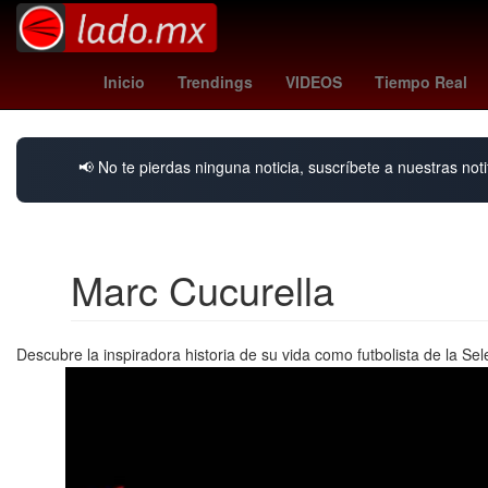
Valor
toluca vs santos
Rosario
Per
Inicio
Trendings
VIDEOS
Tiempo Real
📢 No te pierdas ninguna noticia, suscríbete a nuestras noti
Marc Cucurella
Descubre la inspiradora historia de su vida como futbolista de la Se