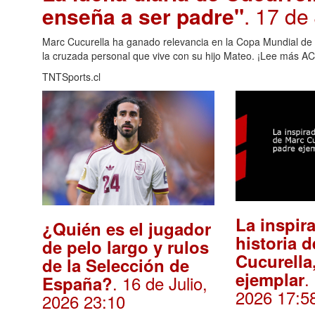
enseña a ser padre"
. 17 de
Marc Cucurella ha ganado relevancia en la Copa Mundial de la
la cruzada personal que vive con su hijo Mateo. ¡Lee más AC
TNTSports.cl
La inspir
¿Quién es el jugador
historia 
de pelo largo y rulos
Cucurella
de la Selección de
.
ejemplar
. 16 de Julio,
España?
2026 17:5
2026 23:10