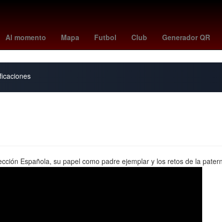
ú
Dólar estadounidense
China
nacionalidad estadounidense
V
Al momento
Mapa
Futbol
Club
Generador QR
ficaciones
lección Española, su papel como padre ejemplar y los retos de la pater