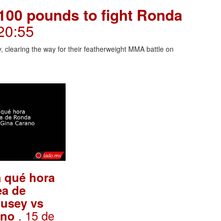
100 pounds to fight Ronda
20:55
learing the way for their featherweight MMA battle on
 qué hora
ea de
usey vs
. 15 de
ano