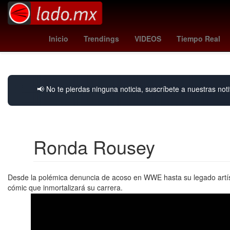
pegula
ley de amparo claudia sheinbaum
real sociedad - al
Inicio
Trendings
VIDEOS
Tiempo Real
📢 No te pierdas ninguna noticia, suscríbete a nuestras noti
Ronda Rousey
Desde la polémica denuncia de acoso en WWE hasta su legado artís
cómic que inmortalizará su carrera.