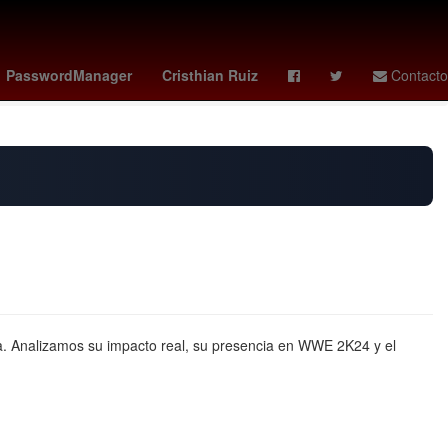
tad de Ciencias Políticas y Sociales UAQ
obsession
Chelsea
PasswordManager
Cristhian Ruiz
Contacto
a. Analizamos su impacto real, su presencia en WWE 2K24 y el