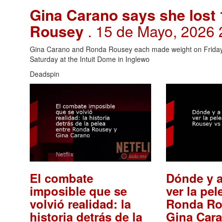
Gina Carano says she lost 
Rousey
. 15 de Mayo, 2026 
Gina Carano and Ronda Rousey each made weight on Friday, c
Saturday at the Intuit Dome in Inglewo
Deadspin
El combate
Dónde y a
imposible que se
ver la pel
volvió realidad: la
Ronda Ro
historia detrás de la
Gina Car