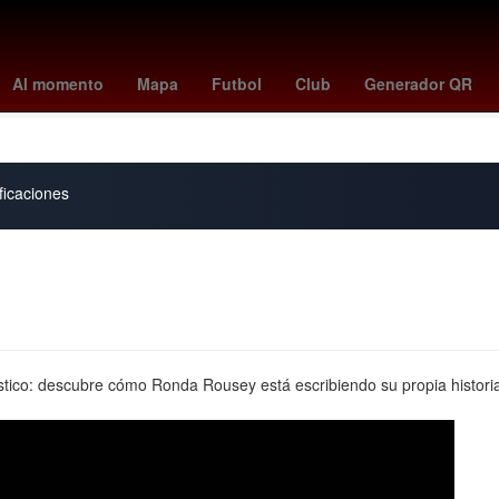
avés
Primera División de México
Carson Wentz
Gobierno
Facul
Al momento
Mapa
Futbol
Club
Generador QR
Rita Cetina Gutiérrez
ficaciones
tico: descubre cómo Ronda Rousey está escribiendo su propia histori