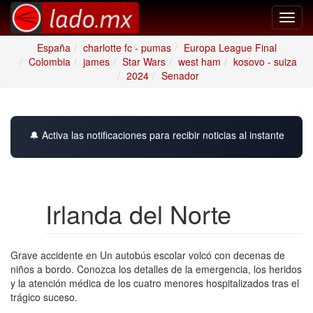
Toggl
navig
España
charlotte fc - pumas
Europa League Final
Colombia
james
Star Wars
west ham
kosovo - suiza
2024
Senador
🔔 Activa las notificaciones para recibir noticias al instante
Irlanda del Norte
Grave accidente en Un autobús escolar volcó con decenas de
niños a bordo. Conozca los detalles de la emergencia, los heridos
y la atención médica de los cuatro menores hospitalizados tras el
trágico suceso.