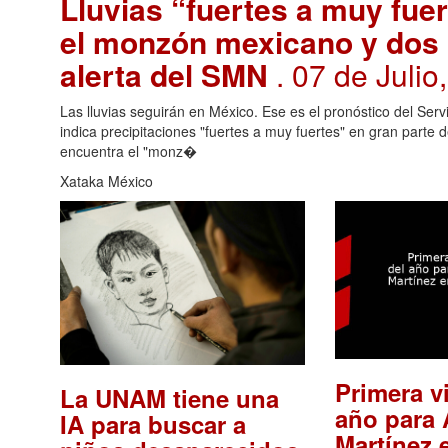
Lluvias “fuertes a muy fue
el monzón mexicano y dos o
alerta del SMN
. 07 de Juli
Las lluvias seguirán en México. Ese es el pronóstico del Ser
indica precipitaciones "fuertes a muy fuertes" en gran parte d
encuentra el "monz�
Xataka México
Primera vi
La UNAM tiene una
año para 
IA para buscar a
Martínez 