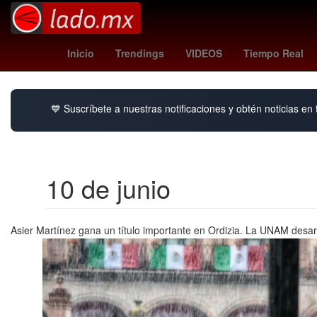
padres - angels
cartelera wrestlemania 42
T
Inicio
Trendings
VIDEOS
Tiempo Real
💙 Suscríbete a nuestras notificaciones y obtén noticias en
10 de junio
Asier Martínez gana un título importante en Ordizia. La UNAM desar