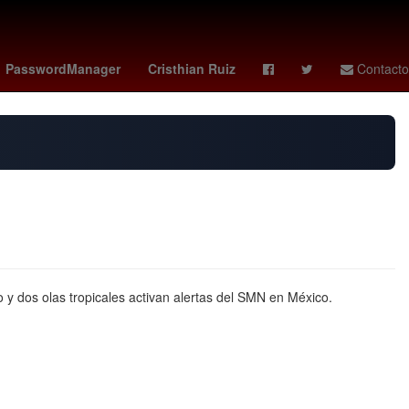
ley
bloqueos carreteras hoy
manuel capasso
PasswordManager
Cristhian Ruiz
Contacto
y dos olas tropicales activan alertas del SMN en México.