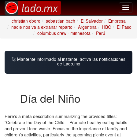
Toggl
navig
christian ebere
sebastian bach
El Salvador
Empresa
nadie nos va a extrañar reparto
Argentina
HBO
El Paso
columbus crew - minnesota
Perú
🚀 Mantente informado al instante, activa las notificaciones
de Lado.mx
Día del Niño
Here’s a meta description summarizing the provided titles:
“Celebrate the Day of the Child – Promote healthy eating habits
and prevent food waste. Focus on the importance of family and
children’s activities, particularly the upcoming picnic event at