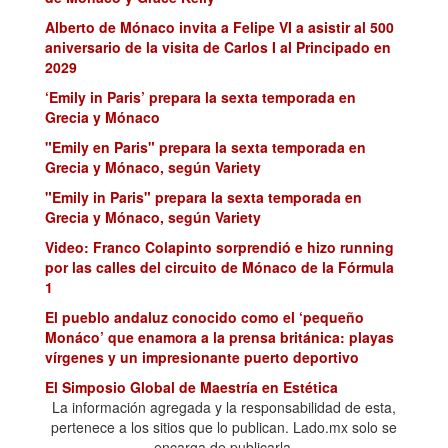
Alberto de Mónaco invita a Felipe VI a asistir al 500
aniversario de la visita de Carlos I al Principado en
2029
‘Emily in Paris’ prepara la sexta temporada en
Grecia y Mónaco
"Emily en Paris" prepara la sexta temporada en
Grecia y Mónaco, según Variety
"Emily in Paris" prepara la sexta temporada en
Grecia y Mónaco, según Variety
Video: Franco Colapinto sorprendió e hizo running
por las calles del circuito de Mónaco de la Fórmula
1
El pueblo andaluz conocido como el ‘pequeño
Monáco’ que enamora a la prensa británica: playas
vírgenes y un impresionante puerto deportivo
El Simposio Global de Maestría en Estética
Singclean hace su debut histórico en Mónaco
La información agregada y la responsabilidad de esta,
pertenece a los sitios que lo publican. Lado.mx solo se
El papa León XIV denuncia que las guerras nacen
encarga de publicarla.