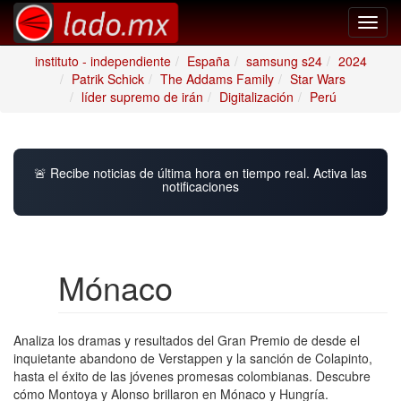
Toggl
navig
instituto - independiente
España
samsung s24
2024
Patrik Schick
The Addams Family
Star Wars
líder supremo de irán
Digitalización
Perú
🚨 Recibe noticias de última hora en tiempo real. Activa las
notificaciones
Mónaco
Analiza los dramas y resultados del Gran Premio de desde el
inquietante abandono de Verstappen y la sanción de Colapinto,
hasta el éxito de las jóvenes promesas colombianas. Descubre
cómo Montoya y Alonso brillaron en Mónaco y Hungría.