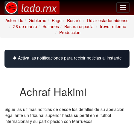
Toggl
navig
Asteroide
Gobierno
Pago
Rosario
Dólar estadounidense
26 de marzo
Sultanes
Basura espacial
trevor etienne
Producción
🔔 Activa las notificaciones para recibir noticias al instante
Achraf Hakimi
Sigue las últimas noticias de desde los detalles de su apelación
legal ante un tribunal superior hasta su perfil en el fútbol
internacional y su participación con Marruecos.