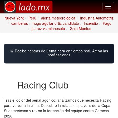
Toggl
navig
Nueva York
Perú
alerta meteorológica
Industria Automotriz
camberos
hugo aguilar ortiz candidato
Incendio
Pago
juarez vs minnesota
Gala Montes
🚨 Recibe noticias de última hora en tiempo real. Activa las
notificaciones
Racing Club
Tras el dolor del penal agónico, analizamos qué necesita Racing
para volver a la cima. Descubre la ruta a los playoffs de la Copa
Sudamericana y revisa la formación del equipo contra Caracas
2026.