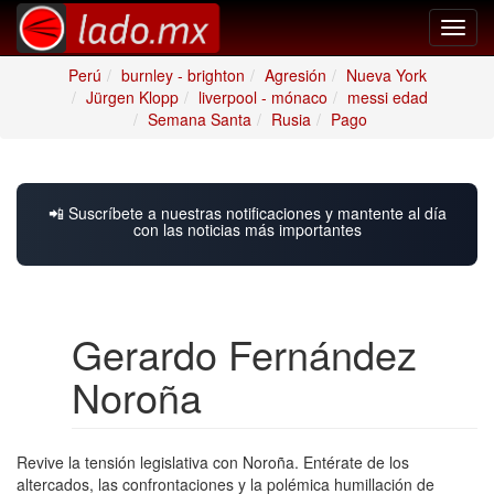
Toggl
navig
Perú
burnley - brighton
Agresión
Nueva York
Jürgen Klopp
liverpool - mónaco
messi edad
Semana Santa
Rusia
Pago
📲 Suscríbete a nuestras notificaciones y mantente al día
con las noticias más importantes
Gerardo Fernández
Noroña
Revive la tensión legislativa con Noroña. Entérate de los
altercados, las confrontaciones y la polémica humillación de