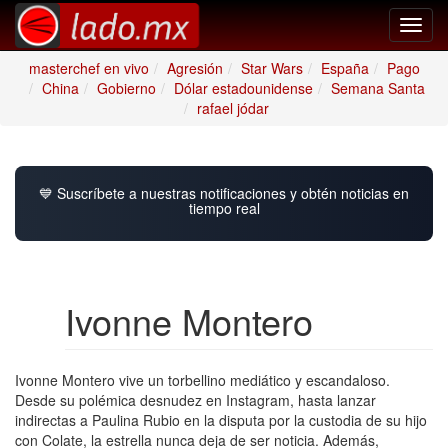
Toggl
navig
masterchef en vivo
Agresión
Star Wars
España
Pago
China
Gobierno
Dólar estadounidense
Semana Santa
rafael jódar
💙 Suscríbete a nuestras notificaciones y obtén noticias en
tiempo real
Ivonne Montero
Ivonne Montero vive un torbellino mediático y escandaloso.
Desde su polémica desnudez en Instagram, hasta lanzar
indirectas a Paulina Rubio en la disputa por la custodia de su hijo
con Colate, la estrella nunca deja de ser noticia. Además,