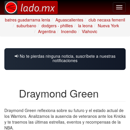
Toggl
navig
batres guadarrama lenia
Aguascalientes
club necaxa femenil
suburbano
dodgers - phillies
la leona
Nueva York
Argentina
Incendio
Vlahovic
📢 No te pierdas ninguna noticia, suscríbete a nuestras
notificaciones
Draymond Green
Draymond Green reflexiona sobre su futuro y el estado actual de
los Warriors. Analizamos la ausencia de veteranos ante los Knicks
y te traemos las últimas estrellas, eventos y recompensas de la
NBA.