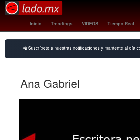
juegos ps plus julio 2025
Rogelio Funes Mori
jersey mex
Inicio
Trendings
VIDEOS
Tiempo Real
📲 Suscríbete a nuestras notificaciones y mantente al día c
Ana Gabriel