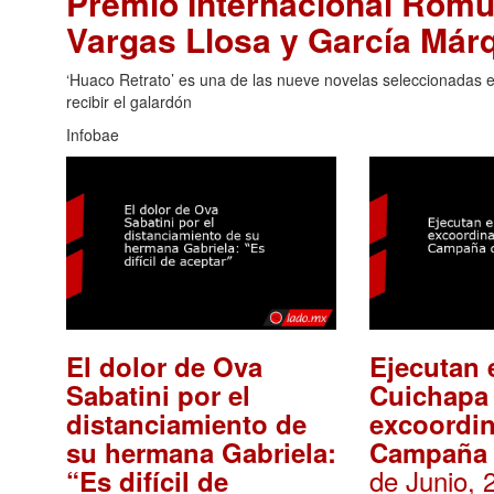
Premio Internacional Rómu
Vargas Llosa y García Már
‘Huaco Retrato’ es una de las nueve novelas seleccionadas 
recibir el galardón
Infobae
El dolor de Ova
Ejecutan 
Sabatini por el
Cuichapa
distanciamiento de
excoordi
su hermana Gabriela:
Campaña 
de Junio, 
“Es difícil de